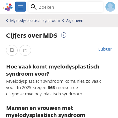
Overslaan
Zoeken
Menu
en
We
naar
zijn
Inlo
Myelodysplastisch syndroom
Algemeen
Kankersoorten
Myelodysplastisch syndroom
Algemeen
de
er
Acco
inhoud
voor
Cijfers over MDS
gaan
je.
Meer
Kanker.nl
informatie
Luister
Opslaan
Delen
Hoe vaak komt myelodysplastisch
syndroom voor?
Myelodysplastisch syndroom komt niet zo vaak
voor. In 2025 kregen
663
mensen de
diagnose myelodysplastisch syndroom.
Mannen en vrouwen met
myelodysplastisch syndroom