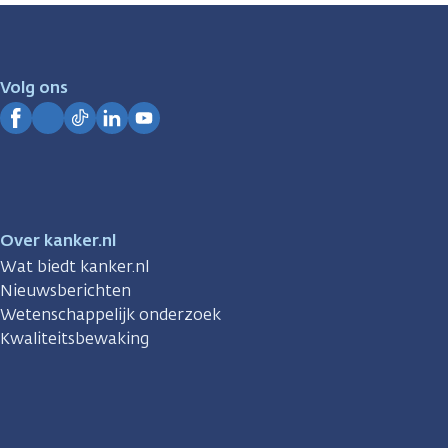
zijn
er
voor
je.
Volg ons
Kanker.nl
Facebook
Instagram
TikTok
LinkedIn
YouTube
Over kanker.nl
Wat biedt kanker.nl
Nieuwsberichten
Wetenschappelijk onderzoek
Kwaliteitsbewaking