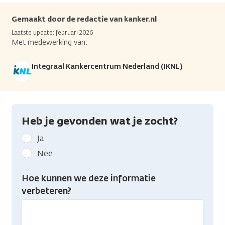
Gemaakt door de redactie van kanker.nl
Laatste update: februari 2026
Met medewerking van:
Integraal Kankercentrum Nederland (IKNL)
Heb je gevonden wat je zocht?
Geef
Ja
kanker.nl
Nee
feedback:
Heb
Hoe kunnen we deze informatie
je
verbeteren?
gevonden
wat
je