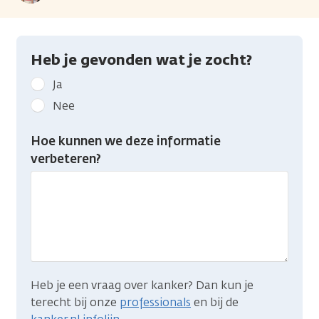
Heb je gevonden wat je zocht?
Geef
Ja
kanker.nl
Nee
feedback:
Heb
Hoe kunnen we deze informatie
je
verbeteren?
gevonden
wat
je
zocht?
Heb je een vraag over kanker? Dan kun je
terecht bij onze
professionals
en bij de