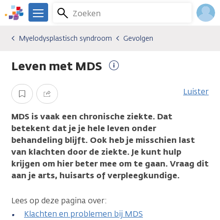
Overslaan
Zoeken
Menu
en
We
naar
zijn
Inlo
Myelodysplastisch syndroom
Gevolgen
Kankersoorten
Myelodysplastisch syndroom
Gevolgen
de
er
Acco
inhoud
voor
Leven met MDS
gaan
je.
Meer
Kanker.nl
informatie
Luister
Opslaan
Delen
MDS is vaak een chronische ziekte. Dat
betekent dat je je hele leven onder
behandeling blijft. Ook heb je misschien last
van klachten door de ziekte. Je kunt hulp
krijgen om hier beter mee om te gaan. Vraag dit
aan je arts, huisarts of verpleegkundige.
Lees op deze pagina over:
Klachten en problemen bij MDS