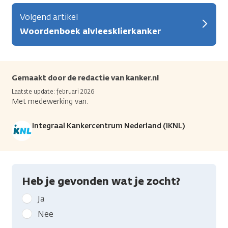
Volgend artikel
Woordenboek alvleesklierkanker
Gemaakt door de redactie van kanker.nl
Laatste update: februari 2026
Met medewerking van:
Integraal Kankercentrum Nederland (IKNL)
Heb je gevonden wat je zocht?
Geef
Ja
kanker.nl
Nee
feedback: