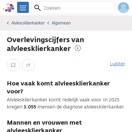
Overslaan
Zoeken
Menu
en
We
naar
zijn
Inlo
Alvleesklierkanker
Algemeen
Kankersoorten
Alvleesklierkanker
Algemeen
de
er
Acco
inhoud
voor
Overlevingscijfers van
gaan
je.
Kanker.nl
alvleesklierkanker
Meer
informatie
Luister
Opslaan
Delen
Hoe vaak komt alvleesklierkanker
voor?
Alvleesklierkanker komt redelijk vaak voor. In 2025
kregen
3.055
mensen de diagnose alvleesklierkanker.
Mannen en vrouwen met
alvleesklierkanker