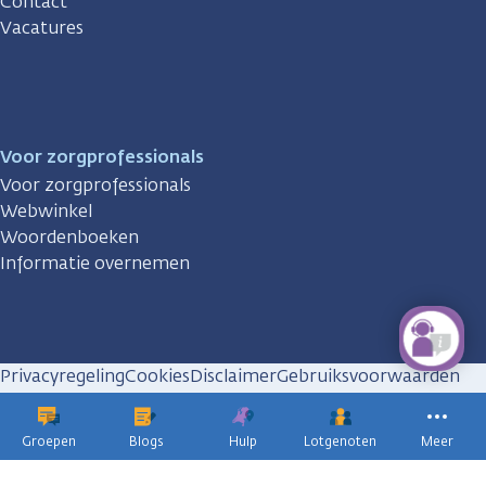
Contact
Vacatures
Voor zorgprofessionals
Voor zorgprofessionals
Webwinkel
Woordenboeken
Informatie overnemen
Privacyregeling
Cookies
Disclaimer
Gebruiksvoorwaarden
Huisregels
Groepen
Blogs
Hulp
Lotgenoten
Meer
KWF