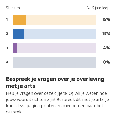
Stadium
Na 5 jaar leeft
Na
15%
Stadium:
1
5
jaar
Na
13%
Stadium:
2
leeft:
5
jaar
Na
4%
Stadium:
3
leeft:
5
jaar
Na
0%
Stadium:
4
leeft:
5
jaar
Bespreek je vragen over je overleving
leeft:
met je arts
Heb je vragen over deze cijfers? Of wil je weten hoe
jouw vooruitzichten zijn? Bespreek dit met je arts. Je
kunt deze pagina printen en meenemen naar het
gesprek.