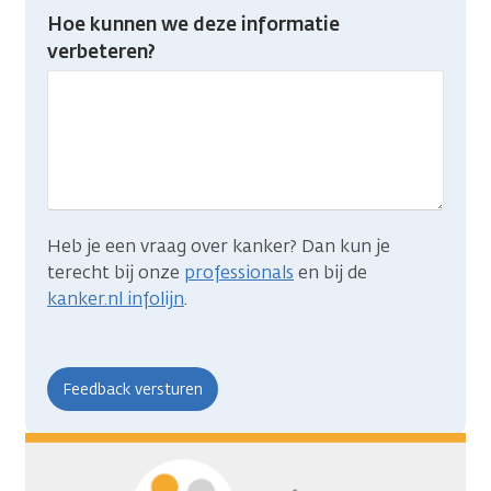
Heb
Hoe kunnen we deze informatie
je
verbeteren?
gevonden
wat
je
zocht?
Heb je een vraag over kanker? Dan kun je
terecht bij onze
professionals
en bij de
kanker.nl infolijn
.