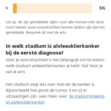
in
de
leven
Mens
5%
Jaren
5
diagnose:
na
in
de
leven
Let op: dit zijn gemiddelde cijfers voor alle mensen met deze
diagnose:
soort kanker. Jouw vooruitzichten kunnen anders zijn dan het
gemiddelde. Bespreek dit met de arts.
In welk stadium is alvleesklierkanker
bij de eerste diagnose?
Voor je vooruitzichten is het belangrijk om te weten
welk stadium alvleesklierkanker je hebt. Dat hoor je
van je arts.
Het stadium zegt iets over hoe ver de kanker is.
Bijvoorbeeld hoe groot de tumor is en of er
uitzaaiingen zijn. Lees meer over
de stadiumindeling
bij alvleesklierkanker
.