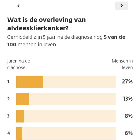
Vorige
Volgen
Wat is de overleving van
alvleesklierkanker?
Gemiddeld zijn 5 jaar na de diagnose nog
5 van de
100
mensen in leven.
Jaren na de
Mensen in
diagnose
leven
Mense
27%
Jaren
1
na
in
de
leven:
Mens
13%
Jaren
2
diagnose:
na
in
de
leven:
Mens
8%
Jaren
3
diagnose:
na
in
de
leven
Mens
6%
Jaren
4
diagnose:
na