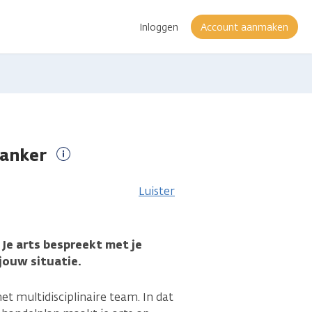
Inloggen
Account aanmaken
kanker
Meer
informatie
Luister
 Je arts bespreekt met je
jouw situatie.
t multidisciplinaire team. In dat