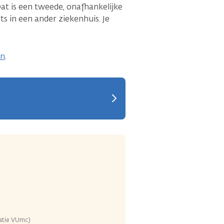
at is een tweede, onafhankelijke
s in een ander ziekenhuis. Je
en
.
catie VUmc)