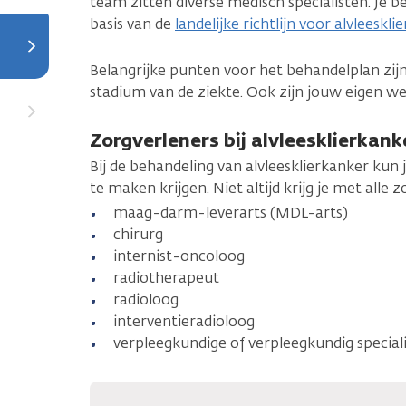
team zitten diverse medisch specialisten. Je 
basis van de
landelijke richtlijn voor alvleeskl
Belangrijke punten voor het behandelplan zij
stadium van de ziekte. Ook zijn jouw eigen wen
Zorgverleners bij alvleesklierkank
Bij de behandeling van alvleesklierkanker kun
te maken krijgen. Niet altijd krijg je met alle
maag-darm-leverarts (MDL-arts)
chirurg
internist-oncoloog
radiotherapeut
radioloog
interventieradioloog
verpleegkundige of verpleegkundig speciali