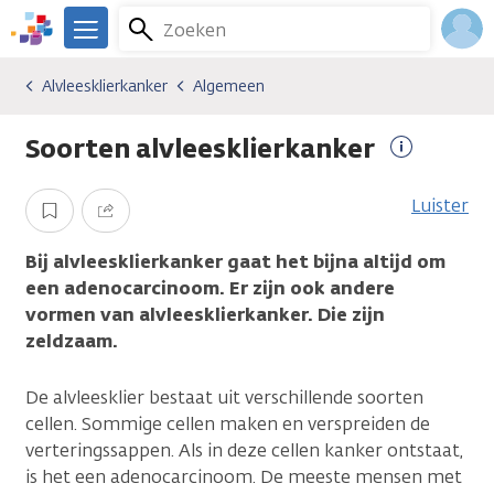
Overslaan
Zoeken
Menu
en
We
naar
zijn
Inlo
Alvleesklierkanker
Algemeen
Kankersoorten
Alvleesklierkanker
Algemeen
de
er
Acco
inhoud
voor
Soorten alvleesklierkanker
gaan
je.
Meer
Kanker.nl
informatie
Luister
Opslaan
Delen
Bij alvleesklierkanker gaat het bijna altijd om
een adenocarcinoom. Er zijn ook andere
vormen van alvleesklierkanker. Die zijn
zeldzaam.
De alvleesklier bestaat uit verschillende soorten
cellen. Sommige cellen maken en verspreiden de
verteringssappen. Als in deze cellen kanker ontstaat,
is het een adenocarcinoom. De meeste mensen met