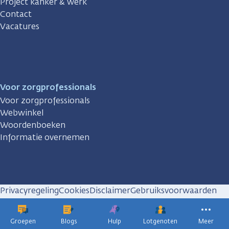
Project kanker & werk
Contact
Vacatures
Voor zorgprofessionals
Voor zorgprofessionals
Webwinkel
Woordenboeken
Informatie overnemen
Privacyregeling
Cookies
Disclaimer
Gebruiksvoorwaarden
Huisregels
Groepen
Blogs
Hulp
Lotgenoten
Meer