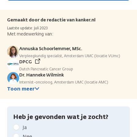
Gemaakt door de redactie van kanker.nl
Laatste update: juli 2023
Met medewerking van:
Annuska Schoorlemmer, MSc.
Verpleegkundig specialist, Amsterdam UMC (locatie VUmc)
DPCG
Dutch Pancreatic Cancer Group
Dr. Hanneke Wilmink
Internist-oncoloog, Amsterdam UMC (locatie AMC)
Toon meer
Heb je gevonden wat je zocht?
Geef
Ja
kanker.nl
Nee