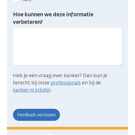
feedback:
Heb
Hoe kunnen we deze informatie
je
verbeteren?
gevonden
wat
je
zocht?
Heb je een vraag over kanker? Dan kun je
terecht bij onze
professionals
en bij de
kanker.nl infolijn
.