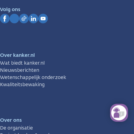
je.
Volg ons
Kanker.nl
Facebook
Instagram
TikTok
LinkedIn
YouTube
Over kanker.nl
Wat biedt kanker.nl
Nieuwsberichten
Wetenschappelijk onderzoek
Kwaliteitsbewaking
Over ons
De organisatie