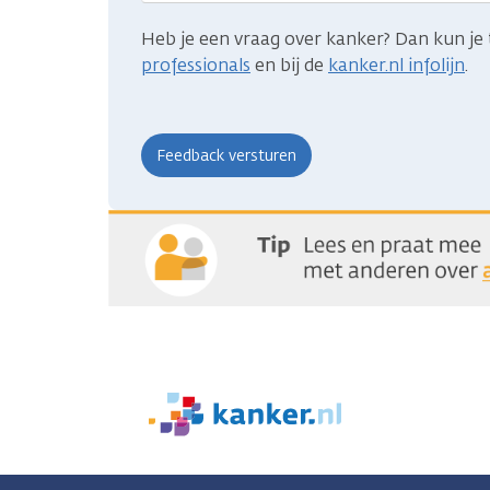
Heb je een vraag over kanker? Dan kun je 
professionals
en bij de
kanker.nl infolijn
.
We
zijn
er