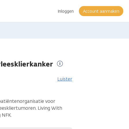
Inloggen
Account aanmaken
vleesklierkanker
Meer
informatie
Luister
patiëntenorganisatie voor
eeskliertumoren. Living With
g NFK.