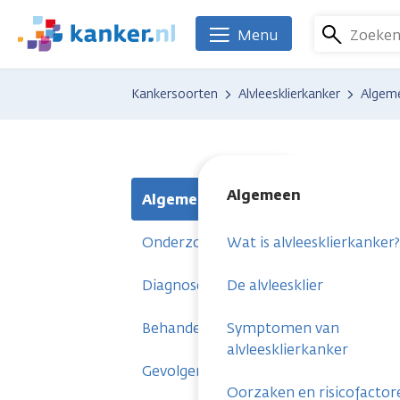
Overslaan
en
Zoeke
Menu
We
naar
zijn
de
er
Kankersoorten
Alvleesklierkanker
Algem
inhoud
voor
gaan
je.
Kanker.nl
Algemeen
Algemeen
Onderzoeken
Wat is alvleesklierkanker?
Diagnose
De alvleesklier
Behandelingen
Symptomen van
alvleesklierkanker
Gevolgen
Oorzaken en risicofactor