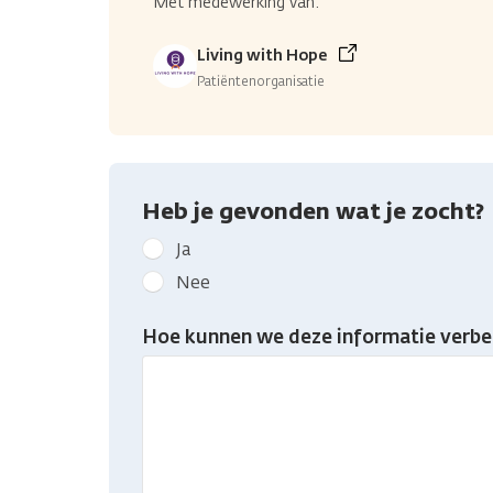
Met medewerking van:
Living with Hope
Patiëntenorganisatie
Heb je gevonden wat je zocht?
Geef
Ja
kanker.nl
Nee
feedback:
Heb
Hoe kunnen we deze informatie verbe
je
gevonden
wat
je
zocht?