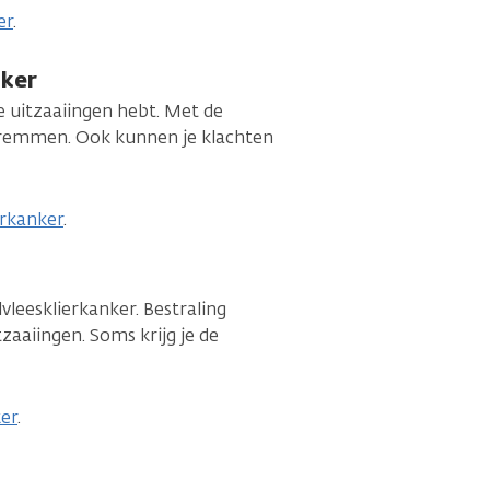
er
.
nker
e uitzaaiingen hebt. Met de
 remmen. Ook kunnen je klachten
erkanker
.
lvleesklierkanker. Bestraling
zaaiingen. Soms krijg je de
ker
.