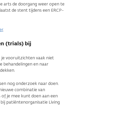
de arts de doorgang weer open te
plaatst de stent tijdens een ERCP-
er
.
(trials) bij
jn je vooruitzichten vaak niet
we behandelingen en naar
tdekken.
tsen nog onderzoek naar doen.
 nieuwe combinatie van
ts of je mee kunt doen aan een
bij patiëntenorganisatie Living