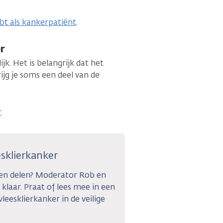
bt als kankerpatiënt
.
r
jk. Het is belangrijk dat het
jg je soms een deel van de
r
.
esklierkanker
gen delen? Moderator Rob en
 klaar. Praat of lees mee in een
leesklierkanker in de veilige