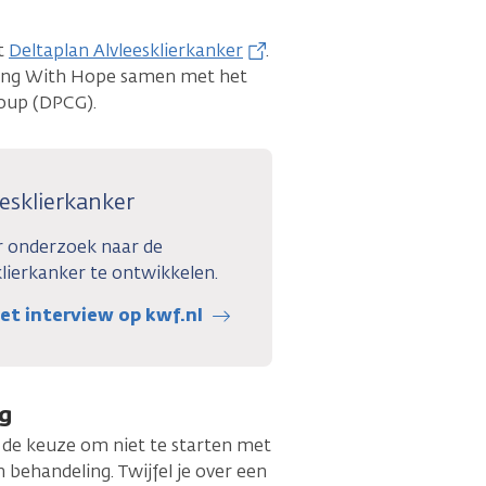
t
Deltaplan Alvleesklierkanker
.
iving With Hope samen met het
oup (DPCG).
eesklierkanker
r onderzoek naar de
lierkanker te ontwikkelen.
et interview op kwf.nl
ng
jd de keuze om niet te starten met
behandeling. Twijfel je over een