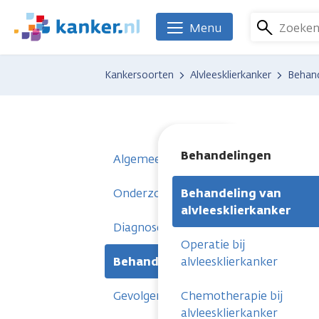
Overslaan
en
Zoeke
Menu
We
naar
zijn
de
er
Kankersoorten
Alvleesklierkanker
Behand
inhoud
voor
gaan
je.
Kanker.nl
Behandelingen
Algemeen
Onderzoeken
Behandeling van
alvleesklierkanker
Diagnose
Operatie bij
Behandelingen
alvleesklierkanker
Gevolgen
Chemotherapie bij
alvleesklierkanker