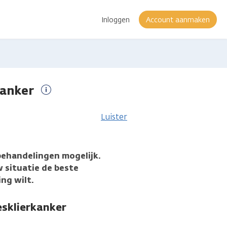
Inloggen
Account aanmaken
kanker
Meer
informatie
Luister
 behandelingen mogelijk.
w situatie de beste
ing wilt.
esklierkanker