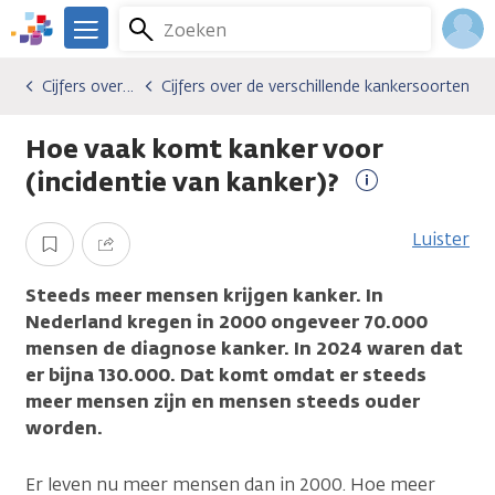
Overslaan
Zoeken
Menu
en
We
naar
zijn
Inlo
Cijfers over kanker
Cijfers over de verschillende kankersoorten
Algemene onderwerpen
Cijfers over kanker
Cijfers over de verschillende kankersoorten
de
er
Acco
inhoud
voor
Hoe vaak komt kanker voor
gaan
je.
Kanker.nl
(incidentie van kanker)?
Meer
informatie
Luister
Opslaan
Delen
Steeds meer mensen krijgen kanker. In
Nederland kregen in 2000 ongeveer 70.000
mensen de diagnose kanker. In 2024 waren dat
er bijna 130.000. Dat komt omdat er steeds
meer mensen zijn en mensen steeds ouder
worden.
Er leven nu meer mensen dan in 2000. Hoe meer