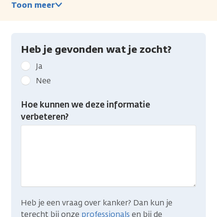
Toon meer
Heb je gevonden wat je zocht?
Geef
Ja
kanker.nl
Nee
feedback:
Heb
Hoe kunnen we deze informatie
je
verbeteren?
gevonden
wat
je
zocht?
Heb je een vraag over kanker? Dan kun je
terecht bij onze
professionals
en bij de