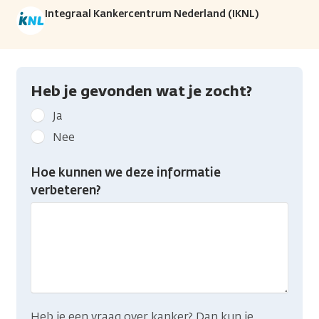
Integraal Kankercentrum Nederland (IKNL)
Heb je gevonden wat je zocht?
Geef
Ja
kanker.nl
Nee
feedback:
Heb
Hoe kunnen we deze informatie
je
verbeteren?
gevonden
wat
je
zocht?
Heb je een vraag over kanker? Dan kun je