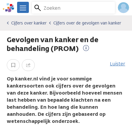
Overslaan
Zoeken
Menu
en
We
naar
zijn
Inlo
Cijfers over kanker
Cijfers over de gevolgen van kanker
Algemene onderwerpen
Cijfers over kanker
Cijfers over de gevolgen van kanker
de
er
Acco
inhoud
voor
Gevolgen van kanker en de
gaan
je.
Kanker.nl
behandeling (PROM)
Meer
informatie
Luister
Opslaan
Delen
Op kanker.nl vind je voor sommige
kankersoorten ook cijfers over de gevolgen
van deze kanker. Bijvoorbeeld hoeveel mensen
last hebben van bepaalde klachten na een
behandeling. En hoe lang die kunnen
aanhouden. De cijfers zijn gebaseerd op
wetenschappelijk onderzoek.