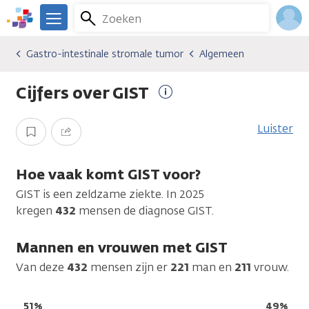
Overslaan
Zoeken
Menu
en
We
naar
zijn
Inlo
Gastro-intestinale stromale tumor
Algemeen
Kankersoorten
Gastro-intestinale stromale tumor
Algemeen
de
er
Acco
inhoud
voor
Cijfers over GIST
gaan
je.
Meer
Kanker.nl
informatie
Luister
Opslaan
Delen
Hoe vaak komt GIST voor?
GIST is een zeldzame ziekte. In 2025
kregen
432
mensen de diagnose GIST.
Mannen en vrouwen met GIST
Van deze
432
mensen zijn er
221
man
en
211
vrouw.
51%
49%