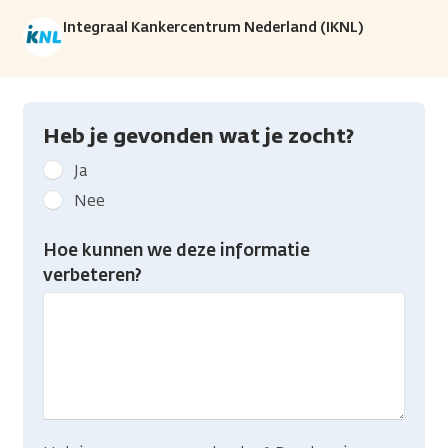
Integraal Kankercentrum Nederland (IKNL)
Heb je gevonden wat je zocht?
Geef
Ja
kanker.nl
Nee
feedback:
Heb
Hoe kunnen we deze informatie
je
verbeteren?
gevonden
wat
je
zocht?