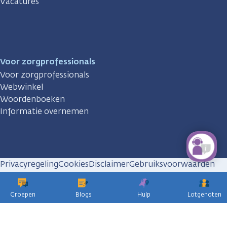
Vacatures
Voor zorgprofessionals
Voor zorgprofessionals
Webwinkel
Woordenboeken
Informatie overnemen
Privacyregeling
Cookies
Disclaimer
Gebruiksvoorwaarden
Huisregels
Groepen
Blogs
Hulp
Lotgenoten
KWF
kankerbestrijding