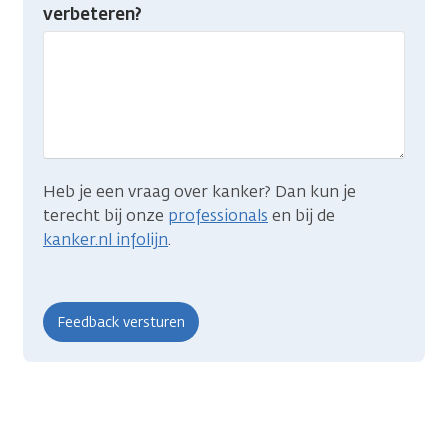
je
verbeteren?
gevonden
wat
je
zocht?
Heb je een vraag over kanker? Dan kun je
terecht bij onze
professionals
en bij de
kanker.nl infolijn
.