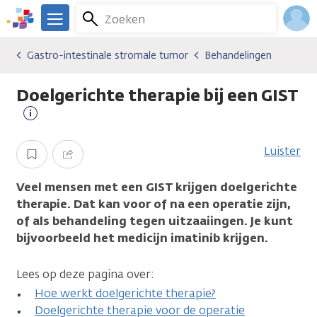
Overslaan
Zoeken
Menu
en
We
naar
zijn
Inlo
Gastro-intestinale stromale tumor
Behandelingen
Kankersoorten
Gastro-intestinale stromale tumor
Behandelingen
de
er
Acco
inhoud
voor
Doelgerichte therapie bij een GIST
gaan
je.
Kanker.nl
Meer
informatie
Luister
Opslaan
Delen
Veel mensen met een GIST krijgen doelgerichte
therapie. Dat kan voor of na een operatie zijn,
of als behandeling tegen uitzaaiingen. Je kunt
bijvoorbeeld het medicijn imatinib krijgen.
Lees op deze pagina over:
Hoe werkt doelgerichte therapie?
Doelgerichte therapie voor de operatie