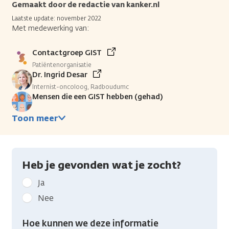
Gemaakt door de redactie van kanker.nl
Laatste update: november 2022
Met medewerking van:
Contactgroep GIST
Patiëntenorganisatie
Dr. Ingrid Desar
Internist-oncoloog, Radboudumc
Mensen die een GIST hebben (gehad)
Toon meer
Heb je gevonden wat je zocht?
Geef
Ja
kanker.nl
Nee
feedback:
Heb
Hoe kunnen we deze informatie