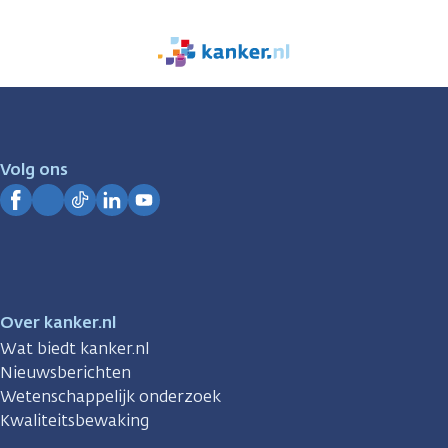
We
zijn
er
voor
je.
Volg ons
Kanker.nl
Facebook
Instagram
TikTok
LinkedIn
YouTube
Over kanker.nl
Wat biedt kanker.nl
Nieuwsberichten
Wetenschappelijk onderzoek
Kwaliteitsbewaking