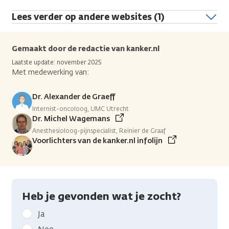
Lees verder op andere websites (1)
Gemaakt door de redactie van kanker.nl
Laatste update: november 2025
Met medewerking van:
Dr. Alexander de Graeff
Internist-oncoloog, UMC Utrecht
Dr. Michel Wagemans
Anesthesioloog-pijnspecialist, Reinier de Graaf
Voorlichters van de kanker.nl infolijn
Heb je gevonden wat je zocht?
Geef
Ja
kanker.nl