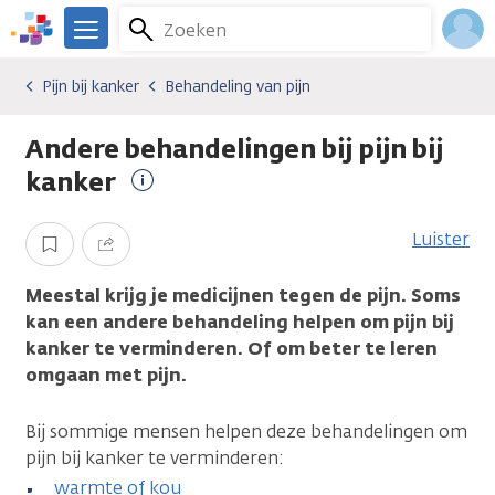
Overslaan
Zoeken
Menu
en
We
naar
zijn
Inlo
Pijn bij kanker
Behandeling van pijn
Gevolgen van kanker
Pijn bij kanker
Behandeling van pijn
de
er
Acco
inhoud
voor
Andere behandelingen bij pijn bij
gaan
je.
Kanker.nl
kanker
Meer
informatie
Luister
Opslaan
Delen
Meestal krijg je medicijnen tegen de pijn. Soms
kan een andere behandeling helpen om pijn bij
kanker te verminderen. Of om beter te leren
omgaan met pijn.
Bij sommige mensen helpen deze behandelingen om
pijn bij kanker te verminderen:
warmte of kou