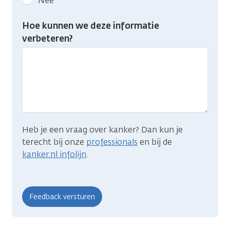
Nee
feedback:
Heb
Hoe kunnen we deze informatie
je
verbeteren?
gevonden
wat
je
zocht?
Heb je een vraag over kanker? Dan kun je
terecht bij onze
professionals
en bij de
kanker.nl infolijn
.