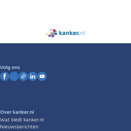
We
zijn
er
voor
je.
Volg ons
Kanker.nl
Facebook
Instagram
TikTok
LinkedIn
YouTube
Over kanker.nl
Wat biedt kanker.nl
Nieuwsberichten