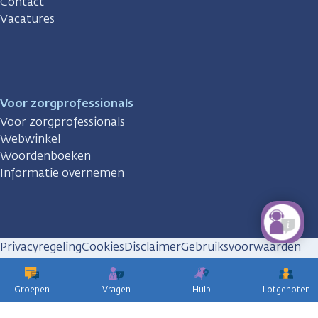
Contact
Vacatures
Voor zorgprofessionals
Voor zorgprofessionals
Webwinkel
Woordenboeken
Informatie overnemen
Privacyregeling
Cookies
Disclaimer
Gebruiksvoorwaarden
Huisregels
Groepen
Vragen
Hulp
Lotgenoten
KWF