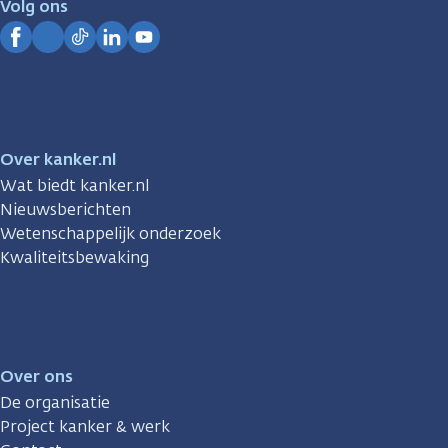
Volg ons
Kanker.nl
Facebook
Instagram
TikTok
LinkedIn
YouTube
Over kanker.nl
Wat biedt kanker.nl
Nieuwsberichten
Wetenschappelijk onderzoek
Kwaliteitsbewaking
Over ons
De organisatie
Project kanker & werk