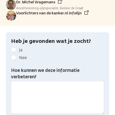
Dr. Michel Wagemans
Anesthesioloog-pijnspecialist, Reinier de Graaf
Voorlichters van de kanker.nl infolijn
Heb je gevonden wat je zocht?
Geef
Ja
kanker.nl
Nee
feedback:
Heb
Hoe kunnen we deze informatie
je
verbeteren?
gevonden
wat
je
zocht?