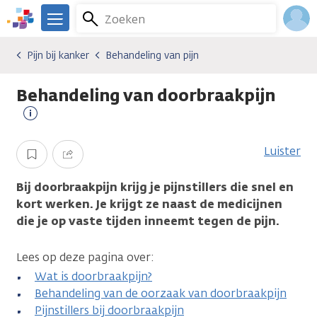
Overslaan
Zoeken
Menu
en
We
naar
zijn
Inlo
Pijn bij kanker
Behandeling van pijn
Gevolgen van kanker
Pijn bij kanker
Behandeling van pijn
de
er
Acco
inhoud
voor
Behandeling van doorbraakpijn
gaan
je.
Kanker.nl
Meer
informatie
Luister
Opslaan
Delen
Bij doorbraakpijn krijg je pijnstillers die snel en
kort werken. Je krijgt ze naast de medicijnen
die je op vaste tijden inneemt tegen de pijn.
Lees op deze pagina over:
Wat is doorbraakpijn?
Behandeling van de oorzaak van doorbraakpijn
Pijnstillers bij doorbraakpijn