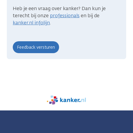
Heb je een vraag over kanker? Dan kun je
terecht bij onze
professionals
en bij de
kanker.nl infolijn
.
We
zijn
er
voor
je.