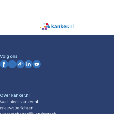
We
zijn
er
voor
je.
Volg ons
Kanker.nl
Facebook
Instagram
TikTok
LinkedIn
YouTube
Over kanker.nl
Wat biedt kanker.nl
Nieuwsberichten