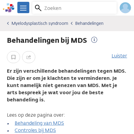
Overslaan
Zoeken
Menu
en
We
naar
zijn
Inlo
Myelodysplastisch syndroom
Behandelingen
Kankersoorten
Myelodysplastisch syndroom
Behandelingen
de
er
Acco
inhoud
voor
Behandelingen bij MDS
gaan
je.
Meer
Kanker.nl
informatie
Luister
Opslaan
Delen
Er zijn verschillende behandelingen tegen MDS.
Die zijn er om je klachten te verminderen. Je
kunt namelijk niet genezen van MDS. Met je
arts bespreek je wat voor jou de beste
behandeling is.
Lees op deze pagina over:
Behandeling van MDS
Controles bij MDS