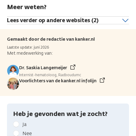
Meer weten?
Lees verder op andere websites (2)
Gemaakt door de redactie van kanker.nl
Laatste update: juni 2026
Met medewerking van:
Dr. Saskia Langemeijer
Internist-hematoloog, Radboudumc
Voorlichters van de kanker.nl infolijn
Heb je gevonden wat je zocht?
Geef
Ja
kanker.nl
Nee