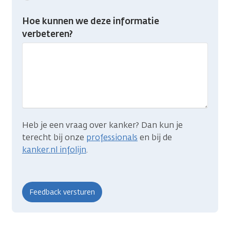
feedback:
Heb
Hoe kunnen we deze informatie
je
verbeteren?
gevonden
wat
je
zocht?
Heb je een vraag over kanker? Dan kun je
terecht bij onze
professionals
en bij de
kanker.nl infolijn
.