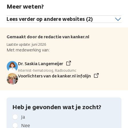
Meer weten?
Lees verder op andere websites (2)
Gemaakt door de redactie van kanker.nl
Laatste update: juni 2026
Met medewerking van:
Dr. Saskia Langemeijer
Internist-hematoloog, Radboudumc
Voorlichters van de kanker.nl infolijn
Heb je gevonden wat je zocht?
Geef
Ja
kanker.nl
Nee