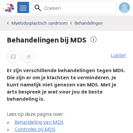
Overslaan
Zoeken
Menu
en
We
naar
zijn
Inlo
Myelodysplastisch syndroom
Behandelingen
Kankersoorten
Myelodysplastisch syndroom
Behandelingen
de
er
Acco
inhoud
voor
Behandelingen bij MDS
gaan
je.
Meer
Kanker.nl
informatie
Luister
Opslaan
Delen
Er zijn verschillende behandelingen tegen MDS.
Die zijn er om je klachten te verminderen. Je
kunt namelijk niet genezen van MDS. Met je
arts bespreek je wat voor jou de beste
behandeling is.
Lees op deze pagina over:
Behandeling van MDS
Controles bij MDS