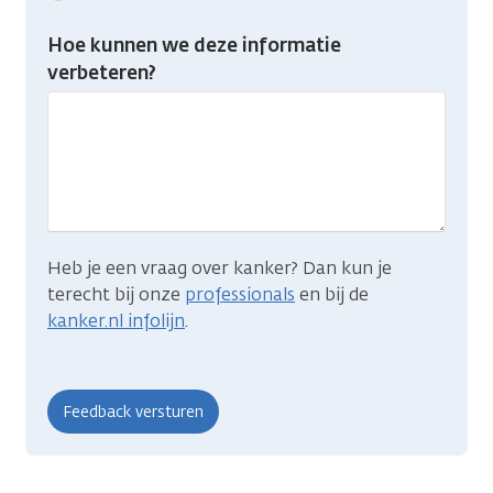
feedback:
Heb
Hoe kunnen we deze informatie
je
verbeteren?
gevonden
wat
je
zocht?
Heb je een vraag over kanker? Dan kun je
terecht bij onze
professionals
en bij de
kanker.nl infolijn
.