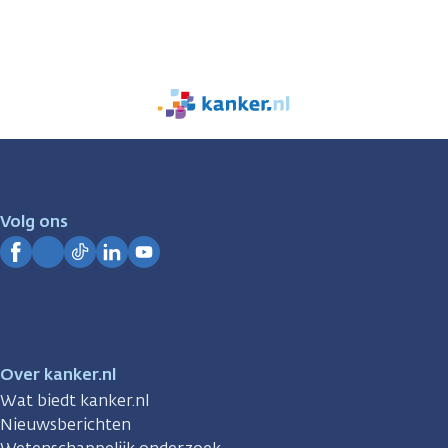
We
zijn
er
voor
je.
Volg ons
Kanker.nl
Facebook
Instagram
TikTok
LinkedIn
YouTube
Over kanker.nl
Wat biedt kanker.nl
Nieuwsberichten