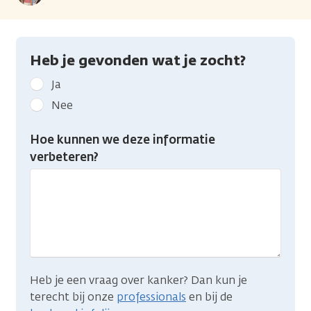
Heb je gevonden wat je zocht?
Geef
Ja
kanker.nl
Nee
feedback:
Heb
Hoe kunnen we deze informatie
je
verbeteren?
gevonden
wat
je
zocht?
Heb je een vraag over kanker? Dan kun je
terecht bij onze
professionals
en bij de