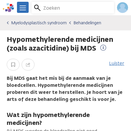
Overslaan
Zoeken
Menu
en
We
naar
zijn
Inlo
Myelodysplastisch syndroom
Behandelingen
Kankersoorten
Myelodysplastisch syndroom
Behandelingen
de
er
Acco
inhoud
voor
Hypomethylerende medicijnen
gaan
je.
Kanker.nl
(zoals azacitidine) bij MDS
Meer
informatie
Luister
Opslaan
Delen
Bij MDS gaat het mis bij de aanmaak van je
bloedcellen. Hypomethylerende medicijnen
proberen dit weer te herstellen. Je hoort van je
arts of deze behandeling geschikt is voor je.
Wat zijn hypomethylerende
medicijnen?