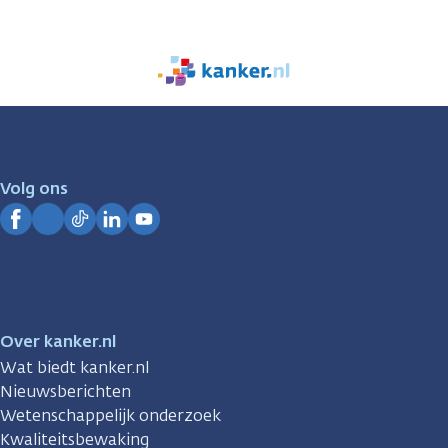
We
zijn
er
voor
je.
Volg ons
Kanker.nl
Facebook
Instagram
TikTok
LinkedIn
YouTube
Over kanker.nl
Wat biedt kanker.nl
Nieuwsberichten
Wetenschappelijk onderzoek
Kwaliteitsbewaking