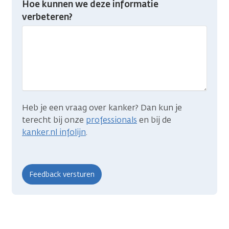
Hoe kunnen we deze informatie
je
verbeteren?
gevonden
wat
je
zocht?
Heb je een vraag over kanker? Dan kun je
terecht bij onze
professionals
en bij de
kanker.nl infolijn
.