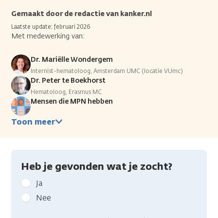
Gemaakt door de redactie van kanker.nl
Laatste update: februari 2026
Met medewerking van:
Dr. Mariëlle Wondergem
Internist-hematoloog, Amsterdam UMC (locatie VUmc)
Dr. Peter te Boekhorst
Hematoloog, Erasmus MC
Mensen die MPN hebben
Toon meer
Heb je gevonden wat je zocht?
Geef
Ja
kanker.nl
Nee
feedback:
Heb