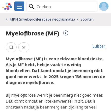
Overslaan
Zoeken
Menu
en
We
naar
zijn
Inlo
MPN (myeloproliferatieve neoplasmata)
Soorten
Kankersoorten
MPN (myeloproliferatieve neoplasmata)
Soorten
de
er
Acco
inhoud
voor
Myelofibrose (MF)
gaan
je.
Meer
Kanker.nl
informatie
Luister
Opslaan
Delen
Myelofibrose (MF) is een zeldzame bloedziekte.
Als je MF hebt, heb je vaak te weinig
bloedcellen. Dat komt omdat je beenmerg niet
goed meer werkt. In 2025 kregen 136 mensen de
diagnose myelofibrose.
Bij myelofibrose werkt je beenmerg niet goed meer.
Dat komt omdat er littekenweefsel in zit. Dat is
ontstaan nadat je beenmerg een tijd lang te veel