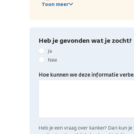
Toon meer
Heb je gevonden wat je zocht?
Geef
Ja
kanker.nl
Nee
feedback:
Heb
Hoe kunnen we deze informatie verbe
je
gevonden
wat
je
zocht?
Heb je een vraag over kanker? Dan kun je 