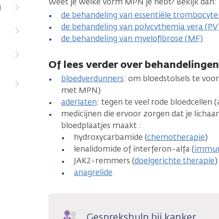
Weet je welke vorm MPN je hebt? Bekijk dan:
N
de behandeling van essentiële trombocyte
de behandeling van polycythemia vera (PV
de behandeling van myelofibrose (MF)
Of lees verder over behandelingen
bloedverdunners
: om bloedstolsels te vo
met MPN)
aderlaten
: tegen te veel rode bloedcellen (
medicijnen die ervoor zorgen dat je licha
bloedplaatjes maakt :
hydroxycarbamide (
chemotherapie
)
lenalidomide of interferon-alfa (
immun
JAK2-remmers (
doelgerichte therapie
)
anagrelide
Gesprekshulp bij kanker