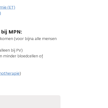
mie (ET)
)
 bij MPN:
orkomen (voor bijna alle mensen
alleen bij PV)
am minder bloedcellen of
otherapie
)