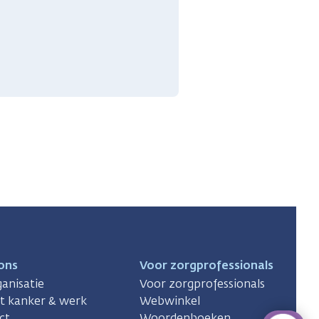
ons
Voor zorgprofessionals
anisatie
Voor zorgprofessionals
ct kanker & werk
Webwinkel
ct
Woordenboeken