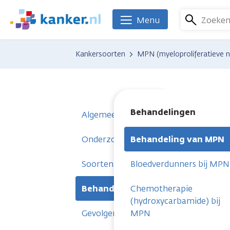
Overslaan
en
Zoeke
Menu
We
naar
zijn
de
er
Kankersoorten
MPN (myeloproliferatieve 
inhoud
voor
gaan
je.
Kanker.nl
Behandelingen
Algemeen
Onderzoeken
Behandeling van MPN
Soorten
Bloedverdunners bij MPN
Behandelingen
Chemotherapie
(hydroxycarbamide) bij
Gevolgen
MPN