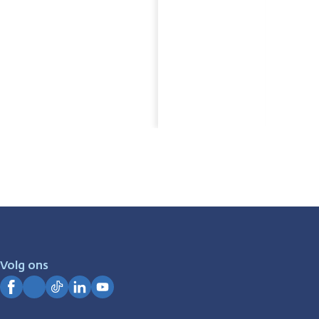
Volg ons
Facebook
Instagram
TikTok
LinkedIn
YouTube