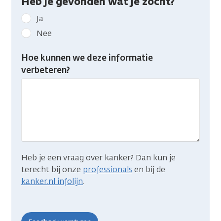
Heb je gevonden wat je zocht?
Geef
Ja
kanker.nl
Nee
feedback:
Heb
Hoe kunnen we deze informatie
je
verbeteren?
gevonden
wat
je
zocht?
Heb je een vraag over kanker? Dan kun je
terecht bij onze
professionals
en bij de
kanker.nl infolijn
.