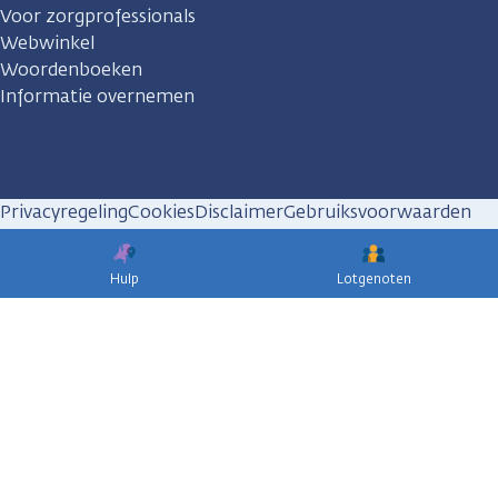
Voor zorgprofessionals
Webwinkel
Woordenboeken
Informatie overnemen
Privacyregeling
Cookies
Disclaimer
Gebruiksvoorwaarden
Huisregels
Hulp
Lotgenoten
KWF
kankerbestrijding