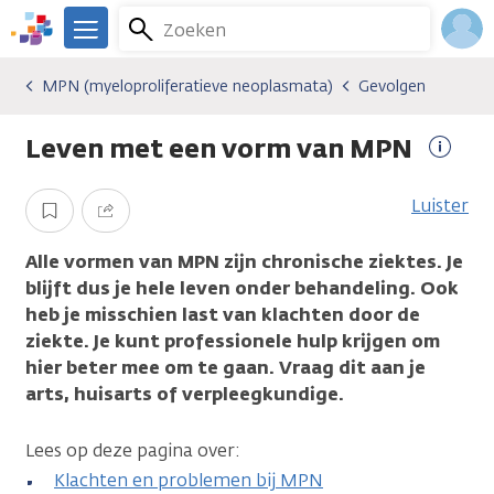
Overslaan
Zoeken
Menu
en
We
naar
zijn
Inlo
MPN (myeloproliferatieve neoplasmata)
Gevolgen
Kankersoorten
MPN (myeloproliferatieve neoplasmata)
Gevolgen
de
er
Acco
inhoud
voor
Leven met een vorm van MPN
gaan
je.
Meer
Kanker.nl
infor
Luister
Opslaan
Delen
Alle vormen van MPN zijn chronische ziektes. Je
blijft dus je hele leven onder behandeling. Ook
heb je misschien last van klachten door de
ziekte. Je kunt professionele hulp krijgen om
hier beter mee om te gaan. Vraag dit aan je
arts, huisarts of verpleegkundige.
Lees op deze pagina over:
Klachten en problemen bij MPN