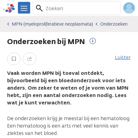
Overslaan
Zoeken
Menu
en
We
naar
zijn
Inlo
MPN (myeloproliferatieve neoplasmata)
Onderzoeken
Kankersoorten
MPN (myeloproliferatieve neoplasmata)
Onderzoeken
de
er
Acco
inhoud
voor
Onderzoeken bij MPN
gaan
je.
Meer
Kanker.nl
informatie
Luister
Opslaan
Delen
Vaak worden MPN bij toeval ontdekt,
bijvoorbeeld bij een bloedonderzoek voor iets
anders. Om zeker te weten of je vorm van MPN
hebt, zijn een aantal onderzoeken nodig. Lees
wat je kunt verwachten.
De onderzoeken krijg je meestal bij een hematoloog.
Een hematoloog is een arts met veel kennis van
ziektes van het bloed.