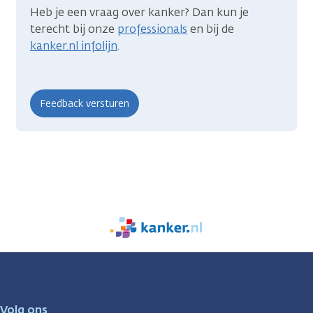
Heb je een vraag over kanker? Dan kun je
terecht bij onze
professionals
en bij de
kanker.nl infolijn
.
We
zijn
er
voor
je.
Volg ons