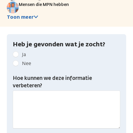
Mensen die MPN hebben
Toon meer
Heb je gevonden wat je zocht?
Geef
Ja
kanker.nl
Nee
feedback:
Heb
Hoe kunnen we deze informatie
je
verbeteren?
gevonden
wat
je
zocht?