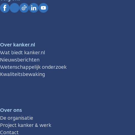
Kanker.nl
Facebook
Instagram
TikTok
LinkedIn
YouTube
Over kanker.nl
Wat biedt kanker.nl
Nieuwsberichten
Wetenschappelijk onderzoek
Kwaliteitsbewaking
Over ons
De organisatie
Project kanker & werk
Contact