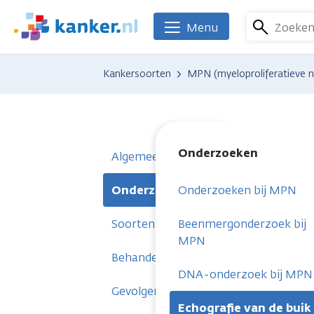
Overslaan
en
Zoeke
Menu
We
naar
zijn
de
er
Kankersoorten
MPN (myeloproliferatieve 
inhoud
voor
gaan
je.
Kanker.nl
Onderzoeken
Algemeen
Onderzoeken
Onderzoeken bij MPN
Soorten
Beenmergonderzoek bij
MPN
Behandelingen
DNA-onderzoek bij MPN
Gevolgen
Echografie van de buik