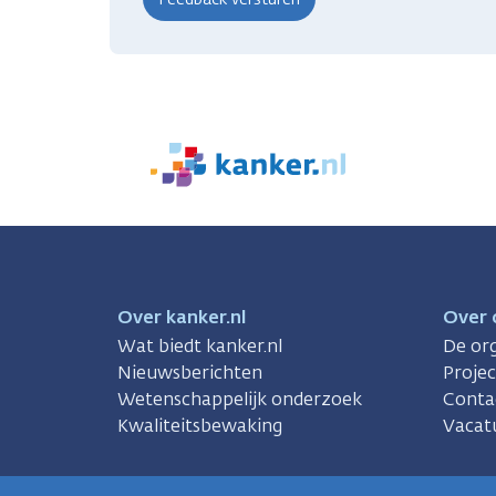
We
zijn
er
voor
je.
Kanker.nl
Over kanker.nl
Over 
Wat biedt kanker.nl
De org
Nieuwsberichten
Proje
Wetenschappelijk onderzoek
Conta
Kwaliteitsbewaking
Vacat