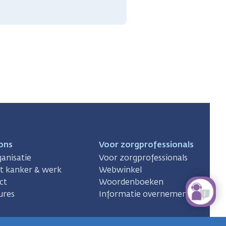
ons
Voor zorgprofessionals
anisatie
Voor zorgprofessionals
ct kanker & werk
Webwinkel
ct
Woordenboeken
ures
Informatie overnemen