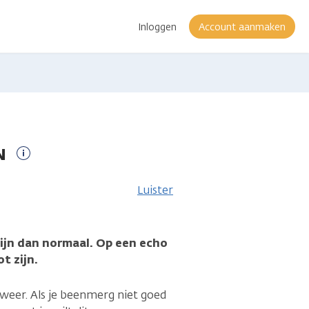
Inloggen
Account aanmaken
N
Meer
informatie
Luister
zijn dan normaal. Op een echo
t zijn.
 afweer. Als je beenmerg niet goed