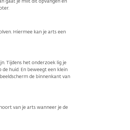
n gaat je milt dit opvangen en
oter.
olven. Hiermee kan je arts een
n. Tijdens het onderzoek lig je
 de huid. En beweegt een klein
et beeldscherm de binnenkant van
hoort van je arts wanneer je de