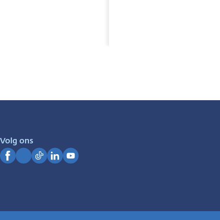
Volg ons
Facebook
Instagram
TikTok
LinkedIn
YouTube