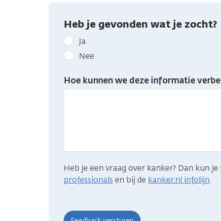
Heb je gevonden wat je zocht?
Geef
Ja
kanker.nl
Nee
feedback:
Heb
Hoe kunnen we deze informatie verbe
je
gevonden
wat
je
zocht?
Heb je een vraag over kanker? Dan kun je 
professionals
en bij de
kanker.nl infolijn
.