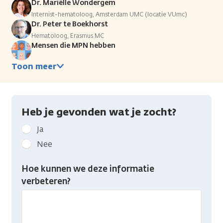
Dr. Mariëlle Wondergem
Internist-hematoloog, Amsterdam UMC (locatie VUmc)
Dr. Peter te Boekhorst
Hematoloog, Erasmus MC
Mensen die MPN hebben
Toon meer
Heb je gevonden wat je zocht?
Geef
Ja
kanker.nl
Nee
feedback:
Heb
Hoe kunnen we deze informatie
je
verbeteren?
gevonden
wat
je