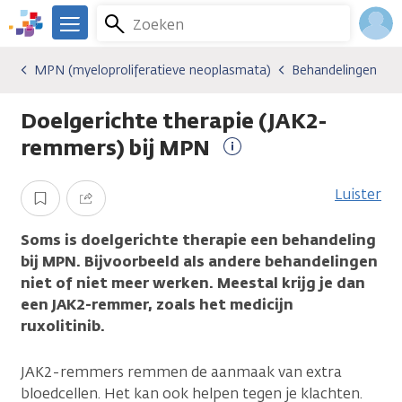
Overslaan
Zoeken
Menu
en
We
naar
zijn
Inlo
MPN (myeloproliferatieve neoplasmata)
Behandelingen
Kankersoorten
MPN (myeloproliferatieve neoplasmata)
Behandelingen
de
er
Acco
inhoud
voor
Doelgerichte therapie (JAK2-
gaan
je.
Kanker.nl
remmers) bij MPN
Meer
informatie
Luister
Opslaan
Delen
Soms is doelgerichte therapie een behandeling
bij MPN. Bijvoorbeeld als andere behandelingen
niet of niet meer werken. Meestal krijg je dan
een JAK2-remmer, zoals het medicijn
ruxolitinib.
JAK2-remmers remmen de aanmaak van extra
bloedcellen. Het kan ook helpen tegen je klachten.