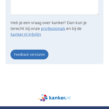
zocht?
Heb je een vraag over kanker? Dan kun je
terecht bij onze
professionals
en bij de
kanker.nl infolijn
.
We
zijn