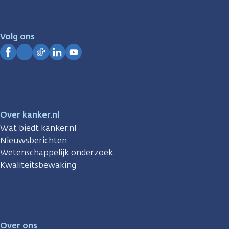
er
voor
je.
Volg ons
Kanker.nl
Facebook
Instagram
TikTok
LinkedIn
YouTube
Over kanker.nl
Wat biedt kanker.nl
Nieuwsberichten
Wetenschappelijk onderzoek
Kwaliteitsbewaking
Over ons