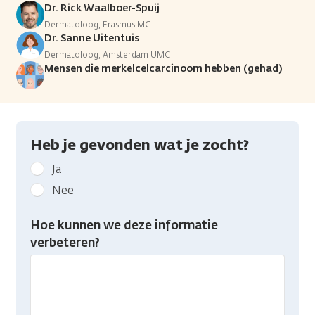
Dr. Rick Waalboer-Spuij
Dermatoloog, Erasmus MC
Dr. Sanne Uitentuis
Dermatoloog, Amsterdam UMC
Mensen die merkelcelcarcinoom hebben (gehad)
Heb je gevonden wat je zocht?
Geef
Ja
kanker.nl
Nee
feedback:
Heb
Hoe kunnen we deze informatie
je
verbeteren?
gevonden
wat
je
zocht?