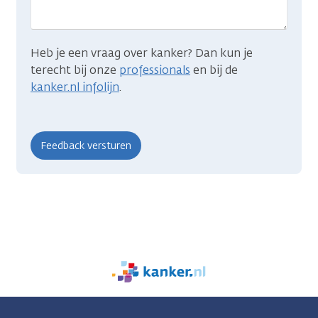
Heb je een vraag over kanker? Dan kun je
terecht bij onze
professionals
en bij de
kanker.nl infolijn
.
We
zijn
er