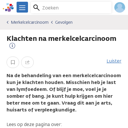
Overslaan
Zoeken
Menu
en
We
naar
zijn
Inlo
Merkelcelcarcinoom
Gevolgen
Kankersoorten
Merkelcelcarcinoom
Gevolgen
de
er
Acco
inhoud
voor
Klachten na merkelcelcarcinoom
gaan
je.
Kanker.nl
Meer
informatie
Luister
Opslaan
Delen
Na de behandeling van een merkelcelcarcinoom
kun je klachten houden. Misschien heb je last
van lymfoedeem. Of blijf je moe, voel je je
somber of bang. Je kunt hulp krijgen om hier
beter mee om te gaan. Vraag dit aan je arts,
huisarts of verpleegkundige.
Lees op deze pagina over: