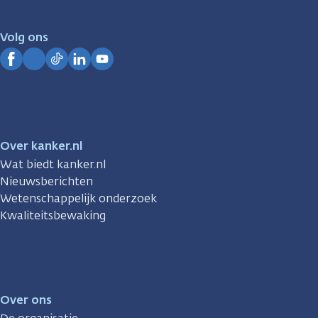
voor
je.
Volg ons
Kanker.nl
Facebook
Instagram
TikTok
LinkedIn
YouTube
Over kanker.nl
Wat biedt kanker.nl
Nieuwsberichten
Wetenschappelijk onderzoek
Kwaliteitsbewaking
Over ons