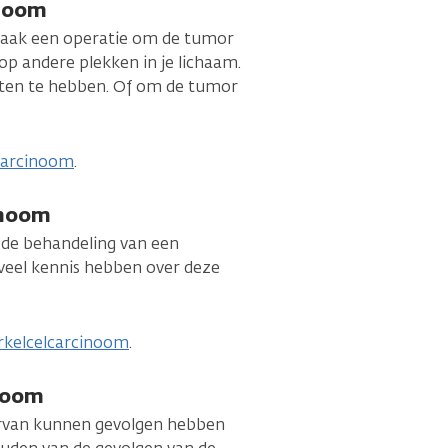
inoom
 vaak een operatie om de tumor
 op andere plekken in je lichaam.
hten te hebben. Of om de tumor
lcarcinoom
.
inoom
in de behandeling van een
veel kennis hebben over deze
rkelcelcarcinoom
.
noom
ervan kunnen gevolgen hebben