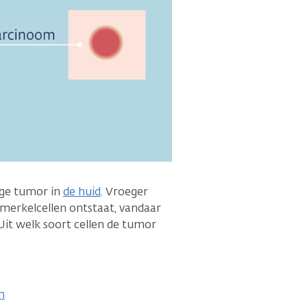
ige tumor in
de huid
. Vroeger
 merkelcellen ontstaat, vandaar
Uit welk soort cellen de tumor
m