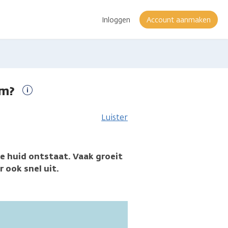
Inloggen
Account aanmaken
om?
Meer
informatie
Luister
de huid ontstaat. Vaak groeit
 ook snel uit.