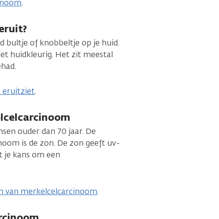
cinoom
.
eruit?
 bultje of knobbeltje op je huid.
et huidkleurig. Het zit meestal
ehad.
eruitziet
.
elcelcarcinoom
sen ouder dan 70 jaar. De
inoom is de zon. De zon geeft uv-
gt je kans om een
en van merkelcelcarcinoom
.
arcinoom