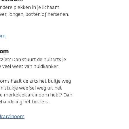
dere plekken in je lichaam.
ever, longen, botten of hersenen.
oom
.
oom
tziet? Dan stuurt de huisarts je
e veel weet van huidkanker.
Soms haalt de arts het bultje weg
n stukje weefsel weg uit het
at je merkelcelcarcinoom hebt? Dan
handeling het beste is.
elcarcinoom
.