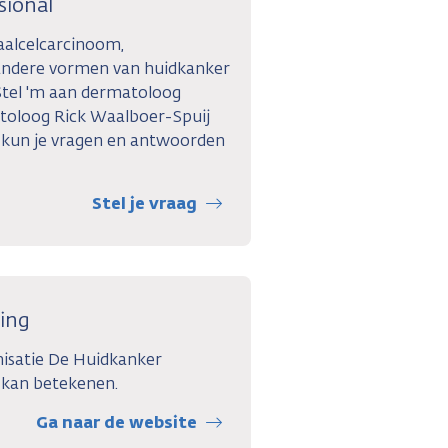
sional
aalcelcarcinoom,
 andere vormen van huidkanker
Stel 'm aan dermatoloog
toloog Rick Waalboer-Spuij
 kun je vragen en antwoorden
Stel je vraag
ting
nisatie De Huidkanker
 kan betekenen.
Ga naar de website