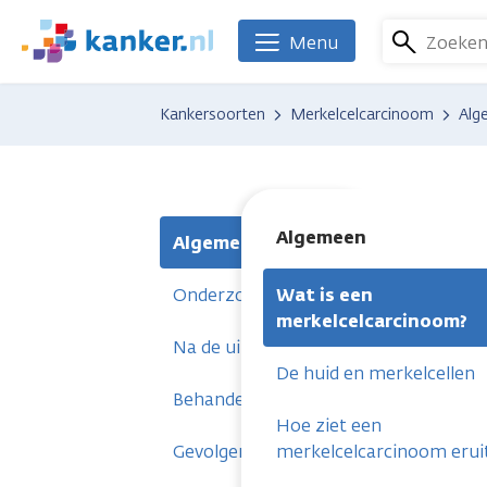
Overslaan
en
Zoeke
Menu
We
naar
zijn
de
er
Kankersoorten
Merkelcelcarcinoom
Alg
inhoud
voor
gaan
je.
Kanker.nl
Algemeen
Algemeen
Onderzoeken
Wat is een
merkelcelcarcinoom?
Na de uitslag
De huid en merkelcellen
Behandelingen
Hoe ziet een
Gevolgen
merkelcelcarcinoom erui