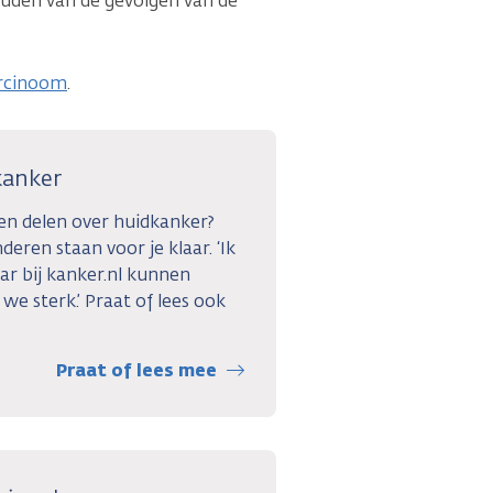
ouden van de gevolgen van de
arcinoom
.
kanker
gen delen over huidkanker?
eren staan voor je klaar. ‘Ik
ar bij kanker.nl kunnen
e sterk.’ Praat of lees ook
Praat of lees mee