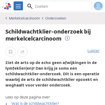
Overslaan
Zoeken
Menu
en
We
naar
zijn
Inlo
Merkelcelcarcinoom
Onderzoeken
Kankersoorten
Merkelcelcarcinoom
Onderzoeken
de
er
Acco
inhoud
voor
Schildwachtklier-onderzoek bij
gaan
je.
Kanker.nl
merkelcelcarcinoom
Meer
informatie
Luister
Opslaan
Delen
Ziet de arts op de echo geen afwijkingen in de
lymfeklier(en)? Dan krijg je soms een
schildwachtklier-onderzoek. Dit is een operatie
waarbij de arts de schildwachtklier opzoekt en
weghaalt voor verder onderzoek.
Lees op deze pagina over:
Wat is de schildwachtklier?