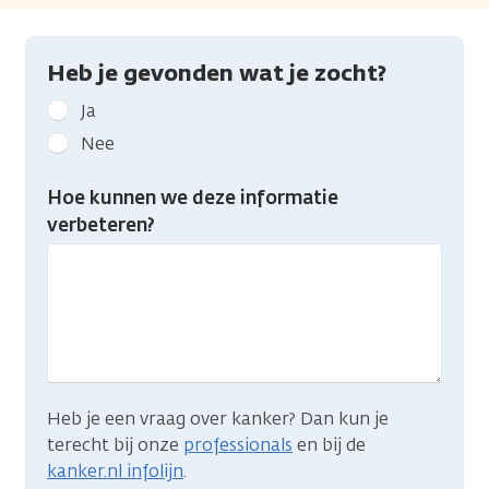
Heb je gevonden wat je zocht?
Geef
Ja
kanker.nl
Nee
feedback:
Heb
Hoe kunnen we deze informatie
je
verbeteren?
gevonden
wat
je
zocht?
Heb je een vraag over kanker? Dan kun je
terecht bij onze
professionals
en bij de
kanker.nl infolijn
.