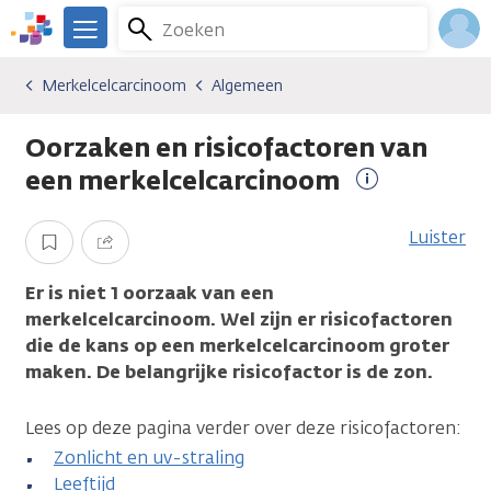
Overslaan
Zoeken
Menu
en
We
naar
zijn
Inlo
Merkelcelcarcinoom
Algemeen
Kankersoorten
Merkelcelcarcinoom
Algemeen
de
er
Acco
inhoud
voor
Oorzaken en risicofactoren van
gaan
je.
Kanker.nl
een merkelcelcarcinoom
Meer
informatie
Luister
Opslaan
Delen
Er is niet 1 oorzaak van een
merkelcelcarcinoom. Wel zijn er risicofactoren
die de kans op een merkelcelcarcinoom groter
maken. De belangrijke risicofactor is de zon.
Lees op deze pagina verder over deze risicofactoren:
Zonlicht en uv-straling
Leeftijd