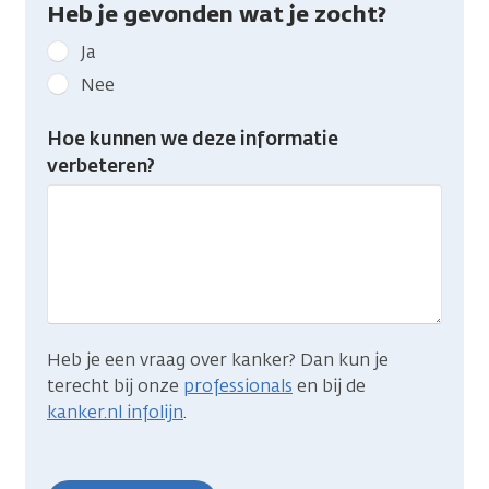
Heb je gevonden wat je zocht?
Geef
Ja
kanker.nl
Nee
feedback:
Heb
Hoe kunnen we deze informatie
je
verbeteren?
gevonden
wat
je
zocht?
Heb je een vraag over kanker? Dan kun je
terecht bij onze
professionals
en bij de
kanker.nl infolijn
.