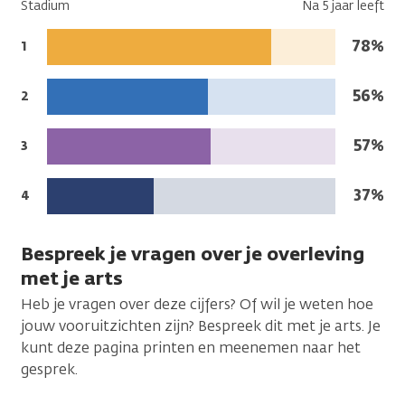
Stadium
Na 5 jaar leeft
Na
78%
Stadium:
1
5
jaar
Na
56%
Stadium:
2
leeft:
5
jaar
Na
57%
Stadium:
3
leeft:
5
jaar
Na
37%
Stadium:
4
leeft:
5
jaar
Bespreek je vragen over je overleving
leeft:
met je arts
Heb je vragen over deze cijfers? Of wil je weten hoe
jouw vooruitzichten zijn? Bespreek dit met je arts. Je
kunt deze pagina printen en meenemen naar het
gesprek.