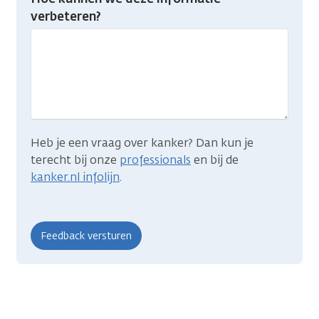
je
verbeteren?
gevonden
wat
je
zocht?
Heb je een vraag over kanker? Dan kun je
terecht bij onze
professionals
en bij de
kanker.nl infolijn
.