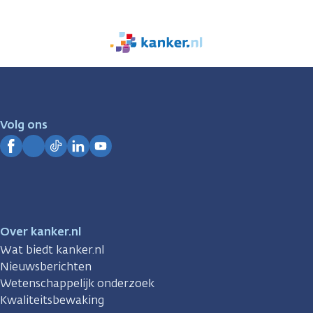
We
zijn
er
voor
je.
Volg ons
Kanker.nl
Facebook
Instagram
TikTok
LinkedIn
YouTube
Over kanker.nl
Wat biedt kanker.nl
Nieuwsberichten
Wetenschappelijk onderzoek
Kwaliteitsbewaking