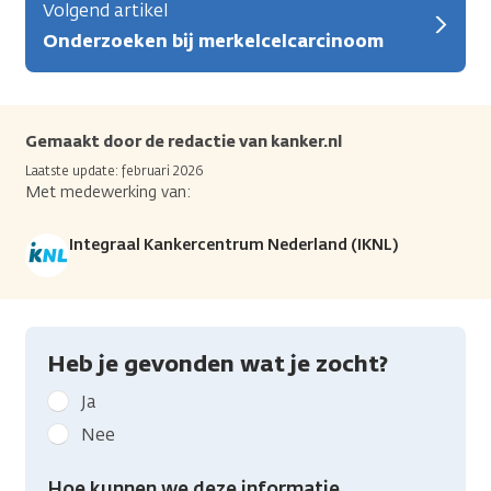
Volgend artikel
Onderzoeken bij merkelcelcarcinoom
Gemaakt door de redactie van kanker.nl
Laatste update: februari 2026
Met medewerking van:
Integraal Kankercentrum Nederland (IKNL)
Heb je gevonden wat je zocht?
Geef
Ja
kanker.nl
Nee
feedback:
Heb
Hoe kunnen we deze informatie