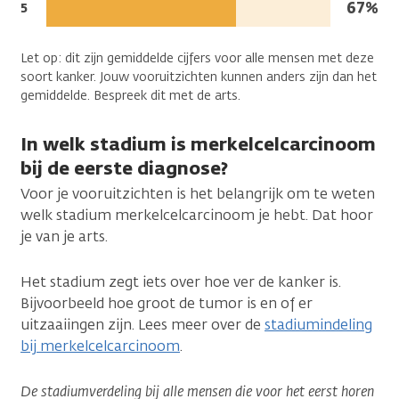
leven:
Mense
67%
Jaren
5
diagnose:
na
in
de
leven:
Let op: dit zijn gemiddelde cijfers voor alle mensen met deze
diagnose:
soort kanker. Jouw vooruitzichten kunnen anders zijn dan het
gemiddelde. Bespreek dit met de arts.
In welk stadium is merkelcelcarcinoom
bij de eerste diagnose?
Voor je vooruitzichten is het belangrijk om te weten
welk stadium merkelcelcarcinoom je hebt. Dat hoor
je van je arts.
Het stadium zegt iets over hoe ver de kanker is.
Bijvoorbeeld hoe groot de tumor is en of er
uitzaaiingen zijn. Lees meer over de
stadiumindeling
bij merkelcelcarcinoom
.
De stadiumverdeling bij alle mensen die voor het eerst horen