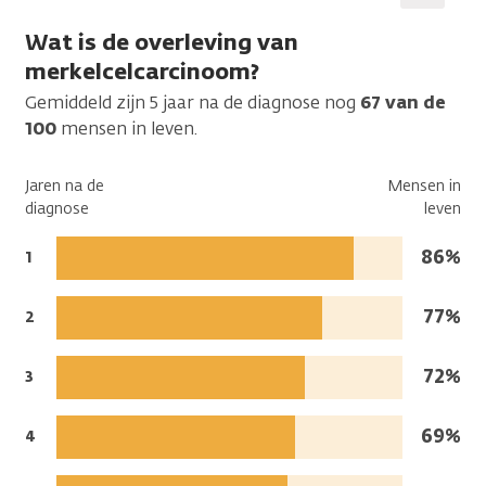
Vorige
Volgen
Wat is de overleving van
merkelcelcarcinoom?
Gemiddeld zijn 5 jaar na de diagnose nog
67 van de
100
mensen in leven.
Jaren na de
Mensen in
diagnose
leven
Mense
86%
Jaren
1
na
in
de
leven:
Mense
77%
Jaren
2
diagnose:
na
in
de
leven:
Mense
72%
Jaren
3
diagnose:
na
in
de
leven:
Mense
69%
Jaren
4
diagnose:
na
in
de