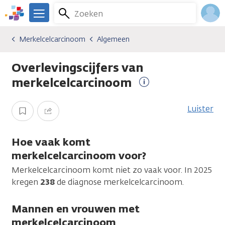
Overslaan
Zoeken
Menu
en
We
naar
zijn
Inlo
Merkelcelcarcinoom
Algemeen
Kankersoorten
Merkelcelcarcinoom
Algemeen
de
er
Acco
inhoud
voor
Overlevingscijfers van
gaan
je.
Kanker.nl
merkelcelcarcinoom
Meer
informatie
Luister
Opslaan
Delen
Hoe vaak komt
merkelcelcarcinoom voor?
Merkelcelcarcinoom komt niet zo vaak voor. In 2025
kregen
238
de diagnose merkelcelcarcinoom.
Mannen en vrouwen met
merkelcelcarcinoom