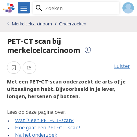
Overslaan
Zoeken
Menu
en
We
naar
zijn
Inlo
Merkelcelcarcinoom
Onderzoeken
Kankersoorten
Merkelcelcarcinoom
Onderzoeken
de
er
Acco
inhoud
voor
PET-CT scan bij
gaan
je.
Kanker.nl
merkelcelcarcinoom
Meer
informatie
Luister
Opslaan
Delen
Met een PET-CT-scan onderzoekt de arts of je
uitzaaiingen hebt. Bijvoorbeeld in je lever,
longen, hersenen of botten.
Lees op deze pagina over:
Wat is een PET-CT-scan?
Hoe gaat een PET-CT-scan?
Na het onderzoek