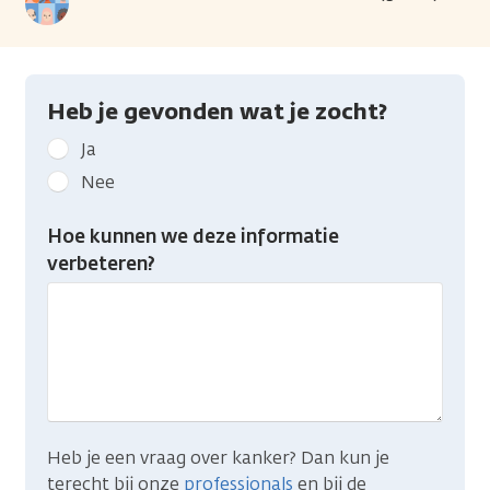
Heb je gevonden wat je zocht?
Geef
Ja
kanker.nl
Nee
feedback:
Heb
Hoe kunnen we deze informatie
je
verbeteren?
gevonden
wat
je
zocht?
Heb je een vraag over kanker? Dan kun je
terecht bij onze
professionals
en bij de