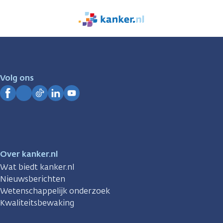
We
zijn
er
voor
je.
Volg ons
Kanker.nl
Facebook
Instagram
TikTok
LinkedIn
YouTube
Over kanker.nl
Wat biedt kanker.nl
Nieuwsberichten
Wetenschappelijk onderzoek
Kwaliteitsbewaking