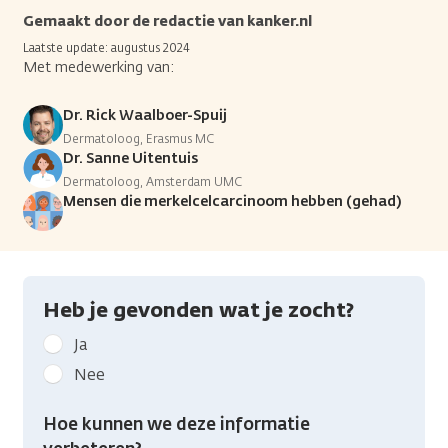
Gemaakt door de redactie van kanker.nl
Laatste update: augustus 2024
Met medewerking van:
Dr. Rick Waalboer-Spuij
Dermatoloog, Erasmus MC
Dr. Sanne Uitentuis
Dermatoloog, Amsterdam UMC
Mensen die merkelcelcarcinoom hebben (gehad)
Heb je gevonden wat je zocht?
Geef
Ja
kanker.nl
Nee
feedback:
Heb
Hoe kunnen we deze informatie
je