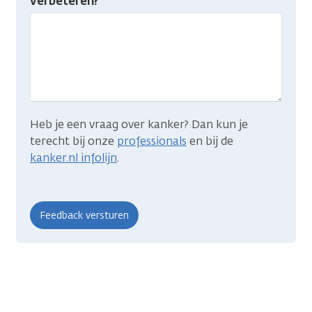
verbeteren?
gevonden
wat
je
zocht?
Heb je een vraag over kanker? Dan kun je
terecht bij onze
professionals
en bij de
kanker.nl infolijn
.