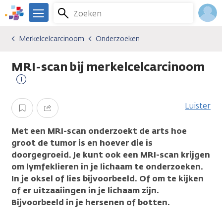
Overslaan
Zoeken
Menu
en
We
naar
zijn
Inlo
Merkelcelcarcinoom
Onderzoeken
Kankersoorten
Merkelcelcarcinoom
Onderzoeken
de
er
Acco
inhoud
voor
MRI-scan bij merkelcelcarcinoom
gaan
je.
Kanker.nl
Meer
informatie
Luister
Opslaan
Delen
Met een MRI-scan onderzoekt de arts hoe
groot de tumor is en hoever die is
doorgegroeid. Je kunt ook een MRI-scan krijgen
om lymfeklieren in je lichaam te onderzoeken.
In je oksel of lies bijvoorbeeld. Of om te kijken
of er uitzaaiingen in je lichaam zijn.
Bijvoorbeeld in je hersenen of botten.