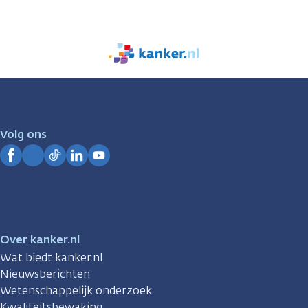
We
zijn
er
voor
je.
Volg ons
Kanker.nl
Facebook
Instagram
TikTok
LinkedIn
YouTube
Over kanker.nl
Wat biedt kanker.nl
Nieuwsberichten
Wetenschappelijk onderzoek
Kwaliteitsbewaking