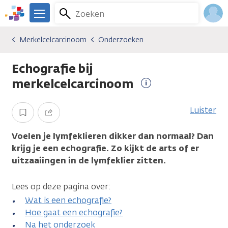
Overslaan
Zoeken
Menu
en
We
naar
zijn
Inlo
Merkelcelcarcinoom
Onderzoeken
Kankersoorten
Merkelcelcarcinoom
Onderzoeken
de
er
Acco
inhoud
voor
Echografie bij
gaan
je.
Kanker.nl
merkelcelcarcinoom
Meer
informatie
Luister
Opslaan
Delen
Voelen je lymfeklieren dikker dan normaal? Dan
krijg je een echografie. Zo kijkt de arts of er
uitzaaiingen in de lymfeklier zitten.
Lees op deze pagina over:
Wat is een echografie?
Hoe gaat een echografie?
Na het onderzoek