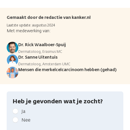
Gemaakt door de redactie van kanker.nl
Laatste update: augustus 2024
Met medewerking van:
Dr. Rick Waalboer-Spuij
Dermatoloog, Erasmus MC
Dr. Sanne Uitentuis
Dermatoloog, Amsterdam UMC
Mensen die merkelcelcarcinoom hebben (gehad)
Heb je gevonden wat je zocht?
Geef
Ja
kanker.nl
Nee
feedback: