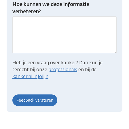
Heb
Hoe kunnen we deze informatie
je
verbeteren?
gevonden
wat
je
zocht?
Heb je een vraag over kanker? Dan kun je
terecht bij onze
professionals
en bij de
kanker.nl infolijn
.