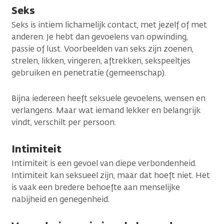
Seks
Seks is intiem lichamelijk contact, met jezelf of met
anderen. Je hebt dan gevoelens van opwinding,
passie of lust. Voorbeelden van seks zijn zoenen,
strelen, likken, vingeren, aftrekken, sekspeeltjes
gebruiken en penetratie (gemeenschap).
Bijna iedereen heeft seksuele gevoelens, wensen en
verlangens. Maar wat iemand lekker en belangrijk
vindt, verschilt per persoon.
Intimiteit
Intimiteit is een gevoel van diepe verbondenheid.
Intimiteit kan seksueel zijn, maar dat hoeft niet. Het
is vaak een bredere behoefte aan menselijke
nabijheid en genegenheid.