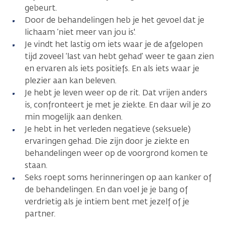
gebeurt.
Door de behandelingen heb je het gevoel dat je
lichaam ‘niet meer van jou is'.
Je vindt het lastig om iets waar je de afgelopen
tijd zoveel ‘last van hebt gehad’ weer te gaan zien
en ervaren als iets positiefs. En als iets waar je
plezier aan kan beleven.
Je hebt je leven weer op de rit. Dat vrijen anders
is, confronteert je met je ziekte. En daar wil je zo
min mogelijk aan denken.
Je hebt in het verleden negatieve (seksuele)
ervaringen gehad. Die zijn door je ziekte en
behandelingen weer op de voorgrond komen te
staan.
Seks roept soms herinneringen op aan kanker of
de behandelingen. En dan voel je je bang of
verdrietig als je intiem bent met jezelf of je
partner.