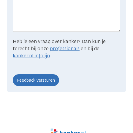
wat
je
zocht?
Heb je een vraag over kanker? Dan kun je
terecht bij onze
professionals
en bij de
kanker.nl infolijn
.