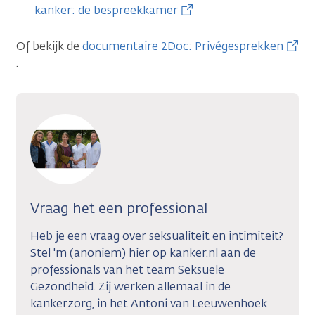
kanker: de bespreekkamer
Of bekijk de
documentaire 2Doc: Privégesprekken
.
Vraag het een professional
Heb je een vraag over seksualiteit en intimiteit?
Stel 'm (anoniem) hier op kanker.nl aan de
professionals van het team Seksuele
Gezondheid. Zij werken allemaal in de
kankerzorg, in het Antoni van Leeuwenhoek