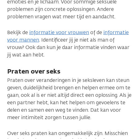
emoties en je lichaam. Voor sommige seksuele
problemen zijn concrete oplossingen. Andere
problemen vragen wat meer tijd en aandacht.
Bekijk de
informatie voor vrouwen
of de
informatie
voor mannen
. Identificeer jij je niet als man of
vrouw? Ook dan kun je daar informatie vinden waar
jij wat aan hebt.
Praten over seks
Praten over veranderingen in je seksleven kan steun
geven, duidelijkheid brengen en helpen ermee om te
gaan, ook al is er niet altijd direct een oplossing. Als je
een partner hebt, kan het helpen om gevoelens te
delen en samen een weg te vinden. Dat kan voor
meer intimiteit zorgen tussen jullie.
Over seks praten kan ongemakkelijk zijn. Misschien