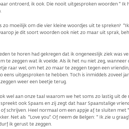
ar ontroerd, ik ook. Die nooit uitgesproken woorden " Ik ho
.
zo moeilijk om die vier kleine woordjes uit te spreken? "Ik 
aarop je dit soort woorden ook niet zo maar uit sprak, beha
leden te horen had gekregen dat ik ongeneeslijk ziek was ve
om te zeggen wat ik voelde. Als ik het nu niet zeg, wanneer 
tje raar wel, om het zo maar te zeggen tegen een vriendin
o eens uitgesproken te hebben. Toch is inmiddels zoveel jare
zeggen weer een beetje terug.
ook wel aan onze taal waarom we het soms zo lastig uit de 
n spreekt ook Spaans en zij zegt dat haar Spaanstalige vrien
of schrijven. Heel normaal om een appje af te sluiten met 
ker. Net als "Love you". Of neem de Belgen: " Ik zie u graag
urf ik gerust te zeggen.