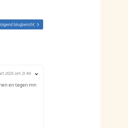
olgend blogbericht
rt 2025 om 21.40
Toon
opties
zonen en tegen mn