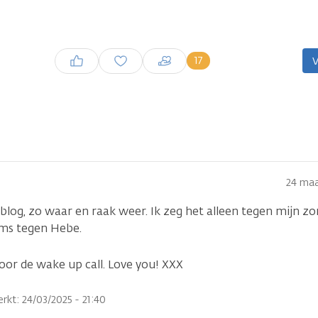
Inloggen om een reactie te
17
V
plaatsen
24 maa
 blog, zo waar en raak weer. Ik zeg het alleen tegen mijn 
soms tegen Hebe.
oor de wake up call. Love you! XXX
rkt: 24/03/2025 - 21:40