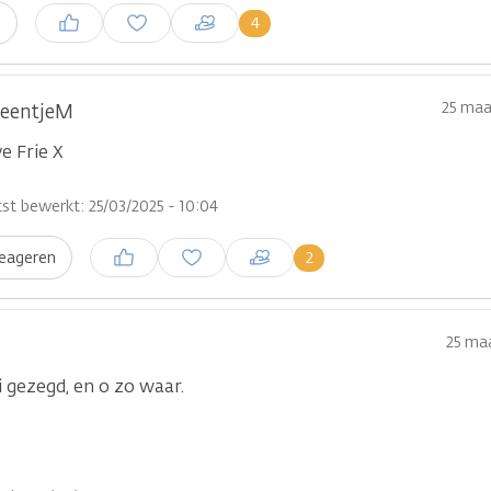
Inloggen om een reactie te
4
n
plaatsen
25 maa
leentjeM
ve Frie X
st bewerkt: 25/03/2025 - 10:04
Inloggen om een reactie te
2
eageren
plaatsen
25 maa
 gezegd, en o zo waar.