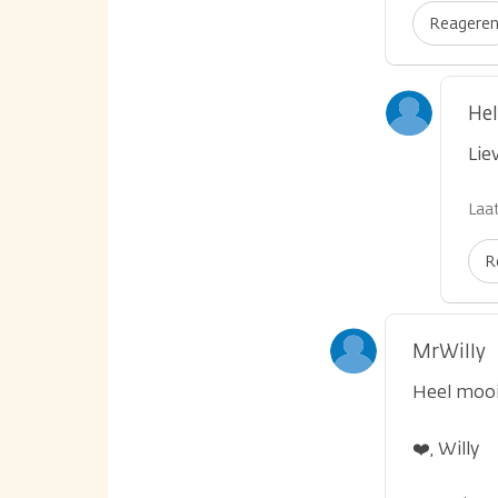
Reagere
He
Lie
Laat
R
MrWilly
Heel mooi
❤️, Willy