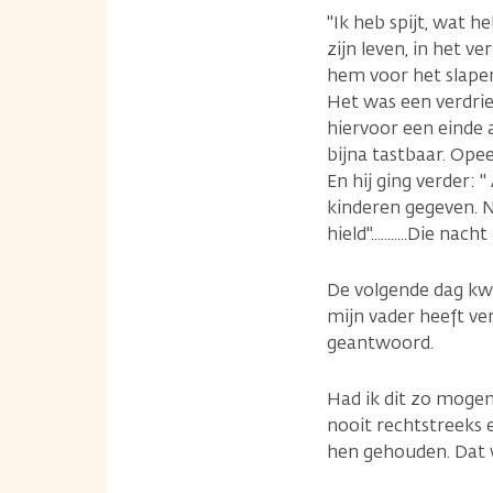
"Ik heb spijt, wat h
zijn leven, in het v
hem voor het slapen
Het was een verdrie
hiervoor een einde 
bijna tastbaar. Opee
En hij ging verder: 
kinderen gegeven. No
hield"...........Die nach
De volgende dag kwa
mijn vader heeft ver
geantwoord.
Had ik dit zo mogen
nooit rechtstreeks e
hen gehouden. Dat 