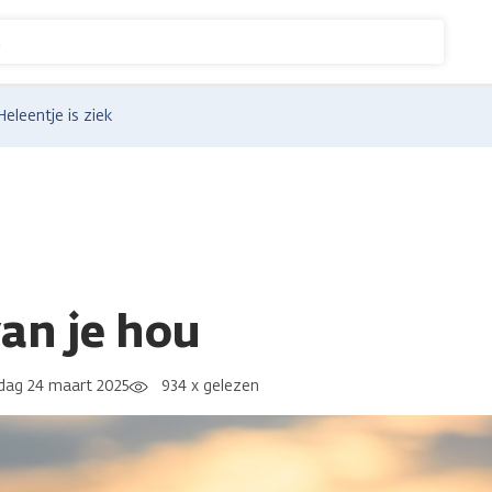
n
Heleentje is ziek
van je hou
ag 24 maart 2025
934 x gelezen