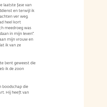
de laatste fase van
dienst en terwijl ik
dachten ver weg.
ad heel kort
zich meedroeg was
daan in mijn leven".
t aan mijn vrouw en
at ik van ze
ste bent geweest die
heb ik de zoon
n boodschap die
rt. Hij heeft van