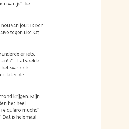
u van je", die
hou van jou". Ik ben
lve tegen Lief. Of
randerde er iets.
dan? Ook al voelde
, het was ook
n later, de
mond krijgen. Mijn
den het heel
"Te quiero mucho".
". Dat is helemaal