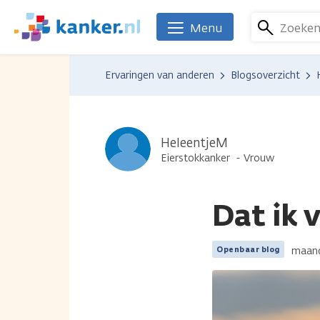
Overslaan
en
Zoeke
Menu
We
naar
zijn
de
er
Ervaringen van anderen
Blogsoverzicht
inhoud
voor
gaan
je.
Kanker.nl
HeleentjeM
Eierstokkanker
Vrouw
Dat ik 
maand
Openbaar blog