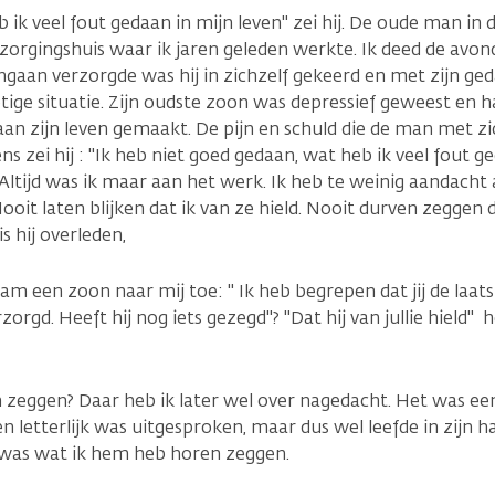
eb ik veel fout gedaan in mijn leven" zei hij. De oude man in 
erzorgingshuis waar ik jaren geleden werkte. Ik deed de avond
gaan verzorgde was hij in zichzelf gekeerd en met zijn ge
tige situatie. Zijn oudste zoon was depressief geweest en h
aan zijn leven gemaakt. De pijn en schuld die de man met 
ns zei hij : "Ik heb niet goed gedaan, wat heb ik veel fout ge
" Altijd was ik maar aan het werk. Ik heb te weinig aandach
oit laten blijken dat ik van ze hield. Nooit durven zeggen d
t is hij overleden,
m een zoon naar mij toe: " Ik heb begrepen dat jij de laat
zorgd. Heeft hij nog iets gezegd"? "Dat hij van jullie hield" 
 zeggen? Daar heb ik later wel over nagedacht. Het was ee
n letterlijk was uitgesproken, maar dus wel leefde in zijn ha
was wat ik hem heb horen zeggen.