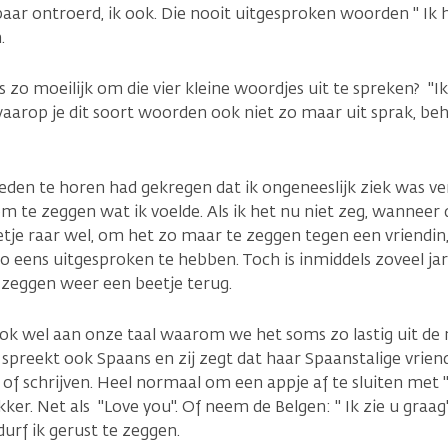
ar ontroerd, ik ook. Die nooit uitgesproken woorden " Ik ho
.
zo moeilijk om die vier kleine woordjes uit te spreken? "Ik 
aarop je dit soort woorden ook niet zo maar uit sprak, beha
leden te horen had gekregen dat ik ongeneeslijk ziek was ve
om te zeggen wat ik voelde. Als ik het nu niet zeg, wanneer 
tje raar wel, om het zo maar te zeggen tegen een vriendin
o eens uitgesproken te hebben. Toch is inmiddels zoveel jare
zeggen weer een beetje terug.
ook wel aan onze taal waarom we het soms zo lastig uit de 
n spreekt ook Spaans en zij zegt dat haar Spaanstalige vrien
of schrijven. Heel normaal om een appje af te sluiten met 
ker. Net als "Love you". Of neem de Belgen: " Ik zie u graag
urf ik gerust te zeggen.