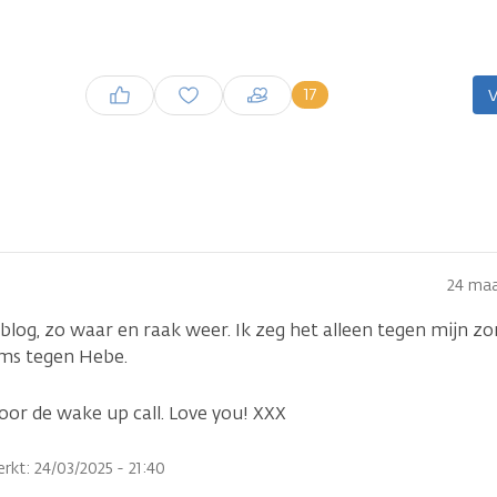
Inloggen om een reactie te
17
V
plaatsen
24 maa
 blog, zo waar en raak weer. Ik zeg het alleen tegen mijn 
soms tegen Hebe.
oor de wake up call. Love you! XXX
rkt: 24/03/2025 - 21:40