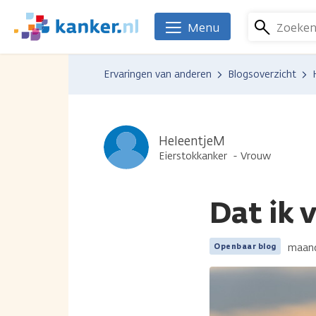
Overslaan
en
Zoeke
Menu
We
naar
zijn
de
er
Ervaringen van anderen
Blogsoverzicht
inhoud
voor
gaan
je.
Kanker.nl
HeleentjeM
Eierstokkanker
Vrouw
Dat ik 
maand
Openbaar blog