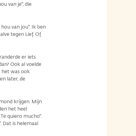
u van je", die
hou van jou". Ik ben
lve tegen Lief. Of
randerde er iets.
dan? Ook al voelde
, het was ook
n later, de
mond krijgen. Mijn
den het heel
"Te quiero mucho".
". Dat is helemaal