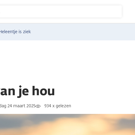
n
Heleentje is ziek
van je hou
ag 24 maart 2025
934 x gelezen