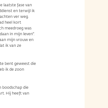
de laatste fase van
dienst en terwijl ik
dachten ver weg.
ad heel kort
zich meedroeg was
daan in mijn leven".
t aan mijn vrouw en
at ik van ze
ste bent geweest die
heb ik de zoon
n boodschap die
rt. Hij heeft van