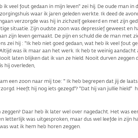
eb ik veel fout gedaan in mijn leven" zei hij. De oude man in 
erzorgingshuis waar ik jaren geleden werkte. Ik deed de avond
gaan verzorgde was hij in zichzelf gekeerd en met zijn ge
tige situatie. Zijn oudste zoon was depressief geweest en h
aan zijn leven gemaakt. De pijn en schuld die de man met 
ns zei hij : "Ik heb niet goed gedaan, wat heb ik veel fout ge
" Altijd was ik maar aan het werk. Ik heb te weinig aandach
oit laten blijken dat ik van ze hield. Nooit durven zeggen d
t is hij overleden,
m een zoon naar mij toe: " Ik heb begrepen dat jij de laat
zorgd. Heeft hij nog iets gezegd"? "Dat hij van jullie hield" 
 zeggen? Daar heb ik later wel over nagedacht. Het was ee
n letterlijk was uitgesproken, maar dus wel leefde in zijn ha
was wat ik hem heb horen zeggen.