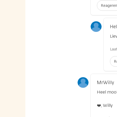
Reagere
He
Lie
Laat
R
MrWilly
Heel mooi
❤️, Willy