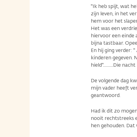
"Ik heb spijt, wat h
zijn leven, in het v
hem voor het slapen
Het was een verdrie
hiervoor een einde 
bijna tastbaar. Opee
En hij ging verder: 
kinderen gegeven. No
hield"...........Die nach
De volgende dag kwa
mijn vader heeft ver
geantwoord.
Had ik dit zo mogen
nooit rechtstreeks e
hen gehouden. Dat 