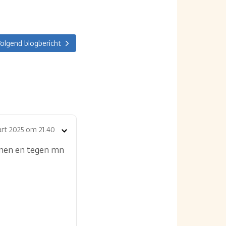
olgend blogbericht
rt 2025 om 21.40
Toon
opties
zonen en tegen mn