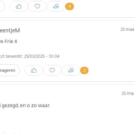
Inloggen om een reactie te
4
n
plaatsen
25 maa
leentjeM
ve Frie X
st bewerkt: 25/03/2025 - 10:04
Inloggen om een reactie te
2
eageren
plaatsen
25 maa
 gezegd, en o zo waar.