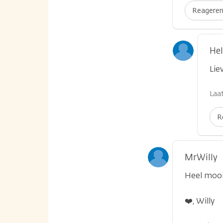
Reagere
He
Lie
Laat
R
MrWilly
Heel mooi
❤️, Willy