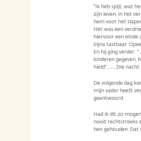
"Ik heb spijt, wat h
zijn leven, in het v
hem voor het slapen
Het was een verdrie
hiervoor een einde 
bijna tastbaar. Opee
En hij ging verder: 
kinderen gegeven. No
hield"...........Die nach
De volgende dag kwa
mijn vader heeft ver
geantwoord.
Had ik dit zo mogen
nooit rechtstreeks e
hen gehouden. Dat 