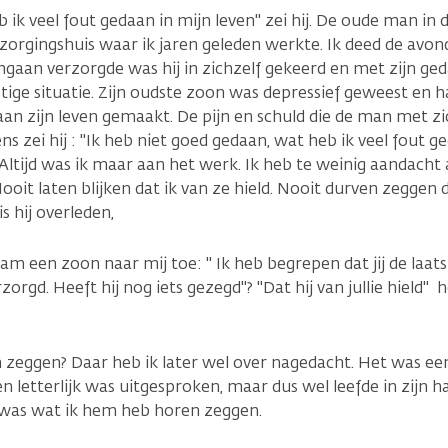
eb ik veel fout gedaan in mijn leven" zei hij. De oude man in 
erzorgingshuis waar ik jaren geleden werkte. Ik deed de avond
gaan verzorgde was hij in zichzelf gekeerd en met zijn ge
tige situatie. Zijn oudste zoon was depressief geweest en h
aan zijn leven gemaakt. De pijn en schuld die de man met 
ns zei hij : "Ik heb niet goed gedaan, wat heb ik veel fout ge
" Altijd was ik maar aan het werk. Ik heb te weinig aandach
oit laten blijken dat ik van ze hield. Nooit durven zeggen d
t is hij overleden,
m een zoon naar mij toe: " Ik heb begrepen dat jij de laat
zorgd. Heeft hij nog iets gezegd"? "Dat hij van jullie hield" 
 zeggen? Daar heb ik later wel over nagedacht. Het was ee
n letterlijk was uitgesproken, maar dus wel leefde in zijn ha
was wat ik hem heb horen zeggen.