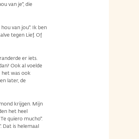
u van je", die
hou van jou". Ik ben
lve tegen Lief. Of
randerde er iets.
dan? Ook al voelde
, het was ook
n later, de
mond krijgen. Mijn
den het heel
"Te quiero mucho".
". Dat is helemaal