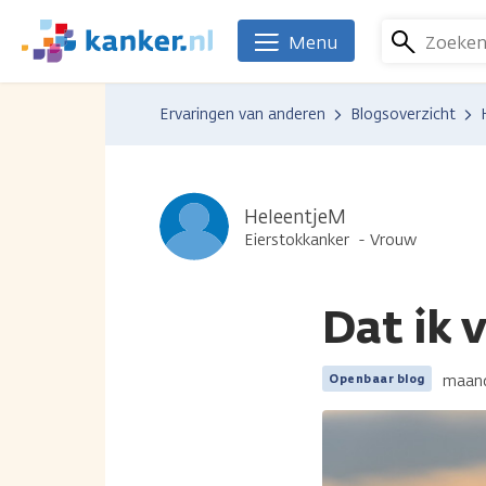
Overslaan
en
Zoeke
Menu
We
naar
zijn
de
er
Ervaringen van anderen
Blogsoverzicht
inhoud
voor
gaan
je.
Kanker.nl
HeleentjeM
Eierstokkanker
Vrouw
Dat ik 
maand
Openbaar blog