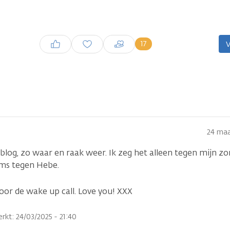
Inloggen om een reactie te
17
V
plaatsen
24 maa
 blog, zo waar en raak weer. Ik zeg het alleen tegen mijn 
soms tegen Hebe.
oor de wake up call. Love you! XXX
rkt: 24/03/2025 - 21:40