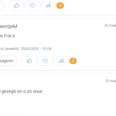
Inloggen om een reactie te
4
n
plaatsen
25 maa
leentjeM
ve Frie X
st bewerkt: 25/03/2025 - 10:04
Inloggen om een reactie te
2
eageren
plaatsen
25 maa
 gezegd, en o zo waar.