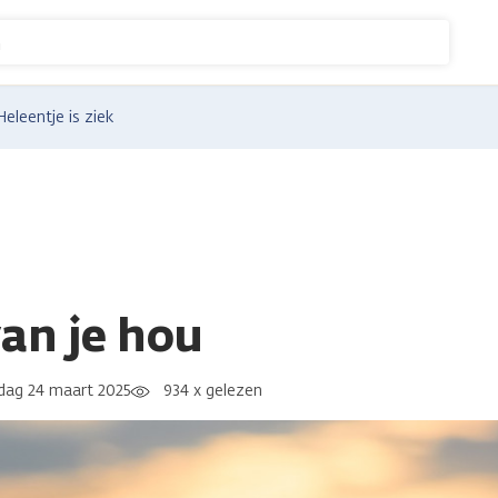
n
Heleentje is ziek
van je hou
ag 24 maart 2025
934 x gelezen