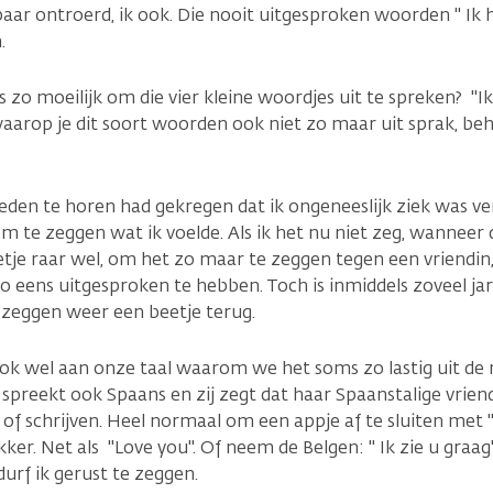
ar ontroerd, ik ook. Die nooit uitgesproken woorden " Ik ho
.
zo moeilijk om die vier kleine woordjes uit te spreken? "Ik 
aarop je dit soort woorden ook niet zo maar uit sprak, beha
leden te horen had gekregen dat ik ongeneeslijk ziek was ve
om te zeggen wat ik voelde. Als ik het nu niet zeg, wanneer 
tje raar wel, om het zo maar te zeggen tegen een vriendin
o eens uitgesproken te hebben. Toch is inmiddels zoveel jare
zeggen weer een beetje terug.
ook wel aan onze taal waarom we het soms zo lastig uit de 
n spreekt ook Spaans en zij zegt dat haar Spaanstalige vrien
of schrijven. Heel normaal om een appje af te sluiten met 
ker. Net als "Love you". Of neem de Belgen: " Ik zie u graag
urf ik gerust te zeggen.