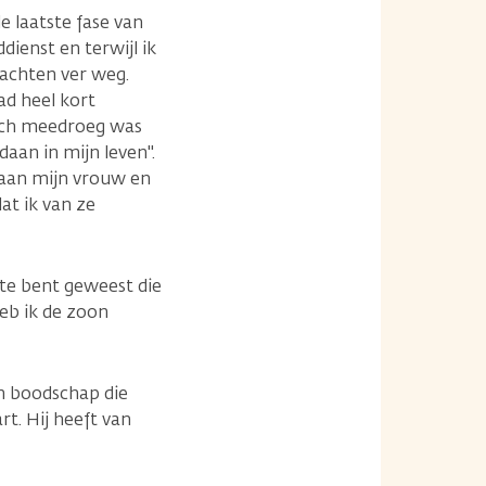
de laatste fase van
dienst en terwijl ik
dachten ver weg.
ad heel kort
zich meedroeg was
daan in mijn leven".
t aan mijn vrouw en
at ik van ze
ste bent geweest die
heb ik de zoon
n boodschap die
rt. Hij heeft van