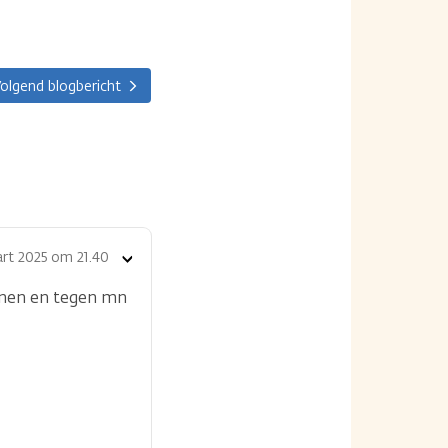
olgend blogbericht
rt 2025 om 21.40
Toon
opties
zonen en tegen mn