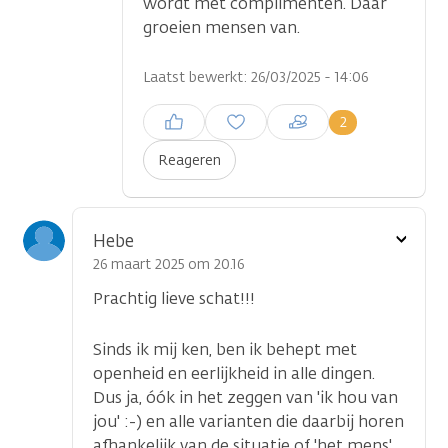
wordt met complimenten. Daar
groeien mensen van.
Laatst bewerkt: 26/03/2025 - 14:06
Inloggen om een reactie te
2
plaatsen
Reageren
Toon
Hebe
optie
26 maart 2025 om 20.16
Prachtig lieve schat!!!
Sinds ik mij ken, ben ik behept met
openheid en eerlijkheid in alle dingen.
Dus ja, óók in het zeggen van 'ik hou van
jou' :-) en alle varianten die daarbij horen
afhankelijk van de situatie of 'het mens'.