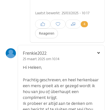
Laatst bewerkt: 25/03/2025 - 10:17
Inloggen om een reactie te
4
plaatsen
Reageren
Toon
Frenkie2022.
optie
25 maart 2025 om 10.14
Hi Heleen,
Prachtig geschreven, en heel herkenbaar
een mens groeit als er gezegd wordt ik
hou van jou of überhaupt een
compliment krijgt.
Ik probeer er altijd aan te denken om
een bericht af te sluiten met Hvj (hou