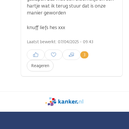
hartje wat ik terug stuur dat is onze
manier geworden
knuff liefs hes xxx
Laatst bewerkt: 07/04/2025 - 09:43
Inloggen om een reactie te
3
plaatsen
Reageren
We
zijn
er
voor