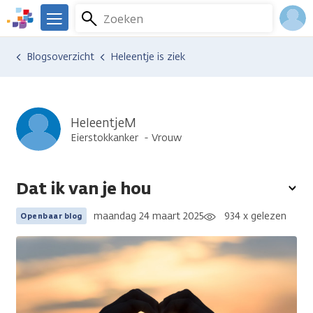
Overslaan
Zoeken
Menu
en
We
naar
zijn
Inlo
Ervaringen van anderen
Blogsoverzicht
Heleentje is ziek
de
er
Acco
inhoud
voor
gaan
je.
Kanker.nl
HeleentjeM
Eierstokkanker
Vrouw
Dat ik van je hou
To
opt
maandag 24 maart 2025
934 x gelezen
Openbaar blog