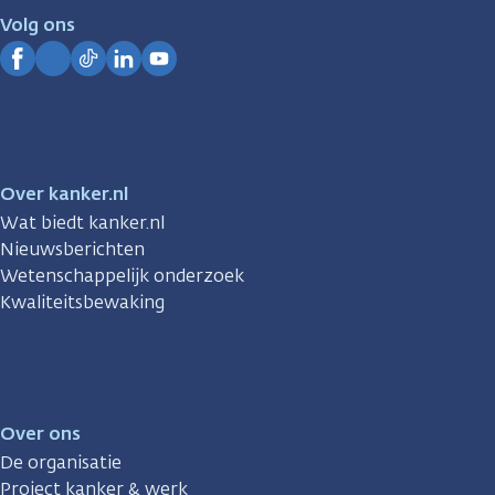
je.
Volg ons
Kanker.nl
Facebook
Instagram
TikTok
LinkedIn
YouTube
Over kanker.nl
Wat biedt kanker.nl
Nieuwsberichten
Wetenschappelijk onderzoek
Kwaliteitsbewaking
Over ons
De organisatie
Project kanker & werk