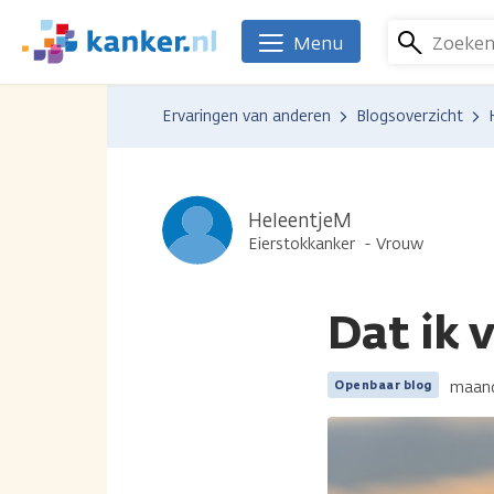
Overslaan
en
Zoeke
Menu
We
naar
zijn
de
er
Ervaringen van anderen
Blogsoverzicht
inhoud
voor
gaan
je.
Kanker.nl
HeleentjeM
Eierstokkanker
Vrouw
Dat ik 
maand
Openbaar blog