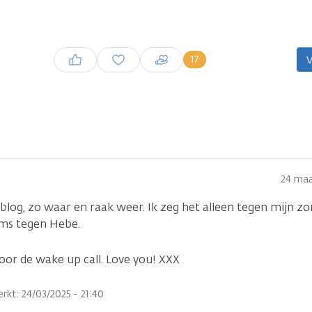
Inloggen om een reactie te
17
V
plaatsen
24 maa
 blog, zo waar en raak weer. Ik zeg het alleen tegen mijn 
soms tegen Hebe.
oor de wake up call. Love you! XXX
rkt: 24/03/2025 - 21:40