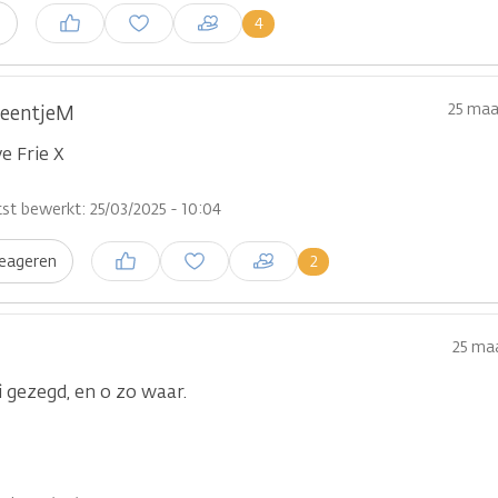
Inloggen om een reactie te
4
n
plaatsen
25 maa
leentjeM
ve Frie X
st bewerkt: 25/03/2025 - 10:04
Inloggen om een reactie te
2
eageren
plaatsen
25 maa
 gezegd, en o zo waar.