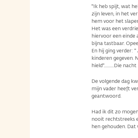
"Ik heb spijt, wat h
zijn leven, in het v
hem voor het slapen
Het was een verdrie
hiervoor een einde 
bijna tastbaar. Opee
En hij ging verder: 
kinderen gegeven. No
hield"...........Die nach
De volgende dag kwa
mijn vader heeft ver
geantwoord.
Had ik dit zo mogen
nooit rechtstreeks e
hen gehouden. Dat 