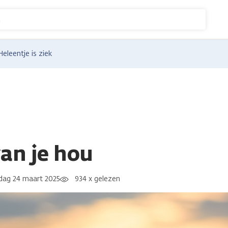
n
Heleentje is ziek
van je hou
ag 24 maart 2025
934 x gelezen