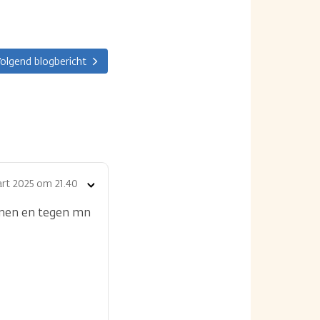
olgend blogbericht
rt 2025 om 21.40
Toon
opties
zonen en tegen mn