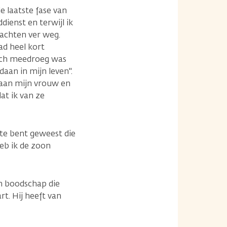
de laatste fase van
dienst en terwijl ik
dachten ver weg.
ad heel kort
zich meedroeg was
daan in mijn leven".
t aan mijn vrouw en
at ik van ze
ste bent geweest die
heb ik de zoon
n boodschap die
rt. Hij heeft van