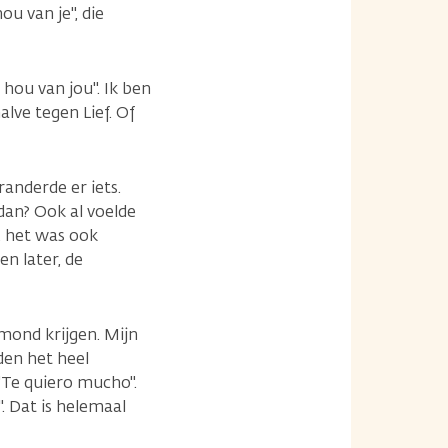
u van je", die
hou van jou". Ik ben
lve tegen Lief. Of
randerde er iets.
dan? Ook al voelde
, het was ook
n later, de
mond krijgen. Mijn
den het heel
"Te quiero mucho".
". Dat is helemaal