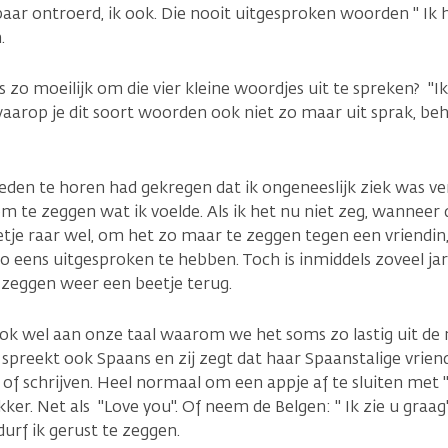
ar ontroerd, ik ook. Die nooit uitgesproken woorden " Ik ho
.
zo moeilijk om die vier kleine woordjes uit te spreken? "Ik 
aarop je dit soort woorden ook niet zo maar uit sprak, beha
leden te horen had gekregen dat ik ongeneeslijk ziek was ve
om te zeggen wat ik voelde. Als ik het nu niet zeg, wanneer 
tje raar wel, om het zo maar te zeggen tegen een vriendin
o eens uitgesproken te hebben. Toch is inmiddels zoveel jare
zeggen weer een beetje terug.
ook wel aan onze taal waarom we het soms zo lastig uit de 
n spreekt ook Spaans en zij zegt dat haar Spaanstalige vrien
of schrijven. Heel normaal om een appje af te sluiten met 
ker. Net als "Love you". Of neem de Belgen: " Ik zie u graag
urf ik gerust te zeggen.