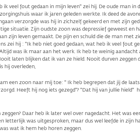
eb ik veel fout gedaan in mijn leven" zei hij. De oude man in 
erzorgingshuis waar ik jaren geleden werkte. Ik deed de avond
gaan verzorgde was hij in zichzelf gekeerd en met zijn ge
tige situatie. Zijn oudste zoon was depressief geweest en h
aan zijn leven gemaakt. De pijn en schuld die de man met 
ns zei hij : "Ik heb niet goed gedaan, wat heb ik veel fout ge
" Altijd was ik maar aan het werk. Ik heb te weinig aandach
oit laten blijken dat ik van ze hield. Nooit durven zeggen d
t is hij overleden,
m een zoon naar mij toe: " Ik heb begrepen dat jij de laat
zorgd. Heeft hij nog iets gezegd"? "Dat hij van jullie hield" 
 zeggen? Daar heb ik later wel over nagedacht. Het was ee
n letterlijk was uitgesproken, maar dus wel leefde in zijn ha
was wat ik hem heb horen zeggen.