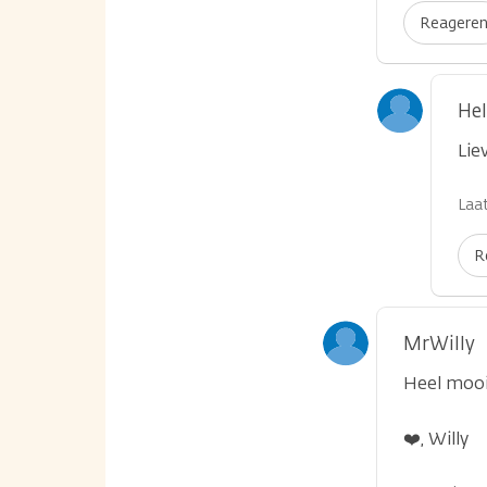
Reagere
He
Lie
Laat
R
MrWilly
Heel mooi
❤️, Willy