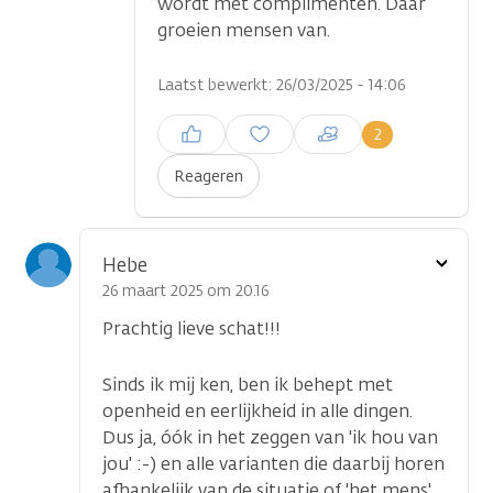
wordt met complimenten. Daar
groeien mensen van.
Laatst bewerkt: 26/03/2025 - 14:06
Inloggen om een reactie te
2
plaatsen
Reageren
Toon
Hebe
optie
26 maart 2025 om 20.16
Prachtig lieve schat!!!
Sinds ik mij ken, ben ik behept met
openheid en eerlijkheid in alle dingen.
Dus ja, óók in het zeggen van 'ik hou van
jou' :-) en alle varianten die daarbij horen
afhankelijk van de situatie of 'het mens'.