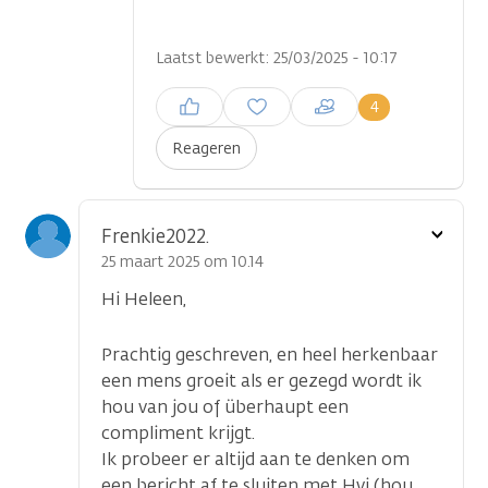
Laatst bewerkt: 25/03/2025 - 10:17
Inloggen om een reactie te
4
plaatsen
Reageren
Toon
Frenkie2022.
optie
25 maart 2025 om 10.14
Hi Heleen,
Prachtig geschreven, en heel herkenbaar
een mens groeit als er gezegd wordt ik
hou van jou of überhaupt een
compliment krijgt.
Ik probeer er altijd aan te denken om
een bericht af te sluiten met Hvj (hou