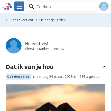
Overslaan
Zoeken
Menu
en
We
naar
zijn
Inlo
Ervaringen van anderen
Blogsoverzicht
Heleentje is ziek
de
er
Acco
inhoud
voor
gaan
je.
Kanker.nl
HeleentjeM
Eierstokkanker
Vrouw
Dat ik van je hou
To
opt
maandag 24 maart 2025
934 x gelezen
Openbaar blog