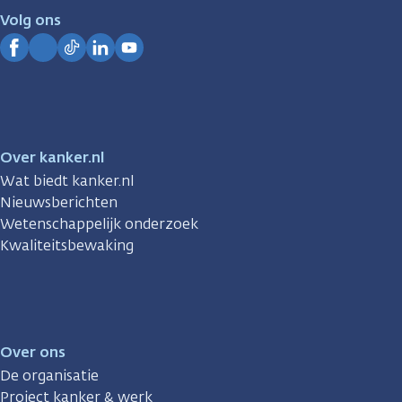
je.
Volg ons
Kanker.nl
Facebook
Instagram
TikTok
LinkedIn
YouTube
Over kanker.nl
Wat biedt kanker.nl
Nieuwsberichten
Wetenschappelijk onderzoek
Kwaliteitsbewaking
Over ons
De organisatie
Project kanker & werk