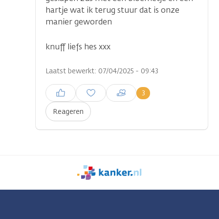
hartje wat ik terug stuur dat is onze
manier geworden
knuff liefs hes xxx
Laatst bewerkt: 07/04/2025 - 09:43
Inloggen om een reactie te
3
plaatsen
Reageren
We
zijn
er
voor