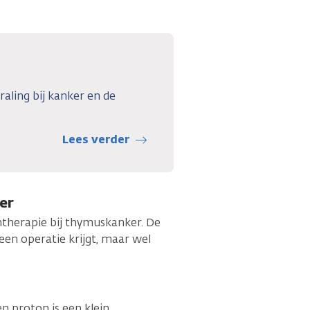
raling bij kanker en de
Lees verder
er
entherapie bij thymuskanker. De
een operatie krijgt, maar wel
n proton is een klein