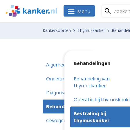
Overslaan
en
Zoeke
Menu
We
naar
zijn
de
er
Kankersoorten
Thymuskanker
Behandel
inhoud
voor
gaan
je.
Kanker.nl
Behandelingen
Algemeen
Onderzoeken
Behandeling van
thymuskanker
Diagnose
Operatie bij thymuskank
Behandelingen
Bestraling bij
Gevolgen
thymuskanker