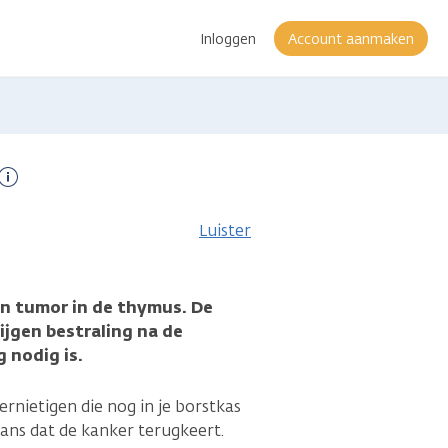
Inloggen
Account aanmaken
Meer
informatie
Luister
een tumor in de thymus. De
gen bestraling na de
g nodig is.
ernietigen die nog in je borstkas
ans dat de kanker terugkeert.