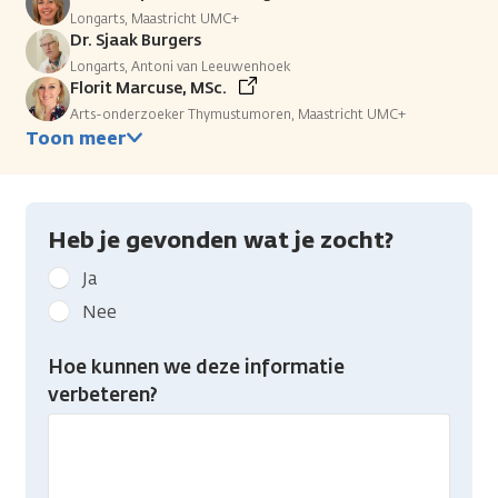
Longarts, Maastricht UMC+
Dr. Sjaak Burgers
Longarts, Antoni van Leeuwenhoek
Florit Marcuse, MSc.
Arts-onderzoeker Thymustumoren, Maastricht UMC+
Toon meer
Heb je gevonden wat je zocht?
Geef
Ja
kanker.nl
Nee
feedback:
Heb
Hoe kunnen we deze informatie
je
verbeteren?
gevonden
wat
je
zocht?