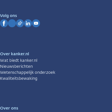
er
voor
je.
Volg ons
Kanker.nl
Facebook
Instagram
TikTok
LinkedIn
YouTube
Over kanker.nl
Wat biedt kanker.nl
Nieuwsberichten
Wetenschappelijk onderzoek
Kwaliteitsbewaking
Over ons