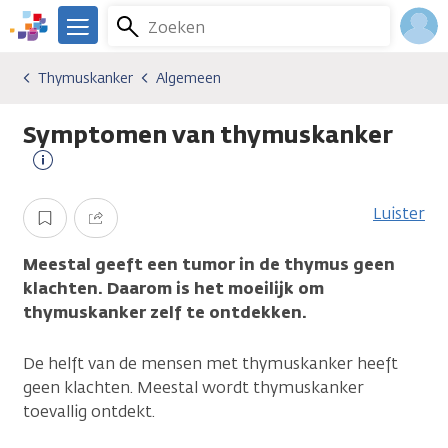
Overslaan
Zoeken
Menu
en
We
naar
zijn
Inlo
Thymuskanker
Algemeen
Kankersoorten
Thymuskanker
Algemeen
de
er
Acco
inhoud
voor
Symptomen van thymuskanker
gaan
je.
Kanker.nl
Meer
informatie
Luister
Opslaan
Delen
Meestal geeft een tumor in de thymus geen
klachten. Daarom is het moeilijk om
thymuskanker zelf te ontdekken.
De helft van de mensen met thymuskanker heeft
geen klachten. Meestal wordt thymuskanker
toevallig ontdekt.