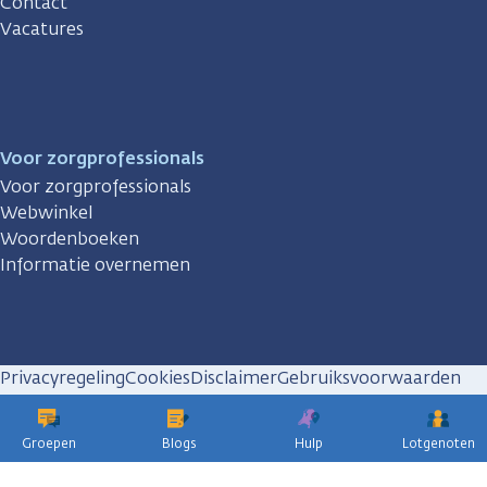
Contact
Vacatures
Voor zorgprofessionals
Voor zorgprofessionals
Webwinkel
Woordenboeken
Informatie overnemen
Privacyregeling
Cookies
Disclaimer
Gebruiksvoorwaarden
Huisregels
Groepen
Blogs
Hulp
Lotgenoten
KWF