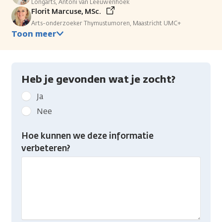
Longarts, Antoni van Leeuwenhoek
Florit Marcuse, MSc.
Arts-onderzoeker Thymustumoren, Maastricht UMC+
Toon meer
Heb je gevonden wat je zocht?
Geef
Ja
kanker.nl
Nee
feedback:
Heb
Hoe kunnen we deze informatie
je
verbeteren?
gevonden
wat
je
zocht?