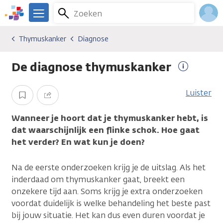
Overslaan
Zoeken
Menu
en
We
naar
zijn
Inlo
Thymuskanker
Diagnose
Kankersoorten
Thymuskanker
Diagnose
de
er
Acco
inhoud
voor
De diagnose thymuskanker
gaan
je.
Meer
Kanker.nl
informati
Luister
Opslaan
Delen
Wanneer je hoort dat je thymuskanker hebt, is
dat waarschijnlijk een flinke schok. Hoe gaat
het verder? En wat kun je doen?
Na de eerste onderzoeken krijg je de uitslag. Als het
inderdaad om thymuskanker gaat, breekt een
onzekere tijd aan. Soms krijg je extra onderzoeken
voordat duidelijk is welke behandeling het beste past
bij jouw situatie. Het kan dus even duren voordat je