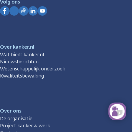
Volg ons
Kanker.nl
Facebook
Instagram
TikTok
LinkedIn
YouTube
Over kanker.nl
Wat biedt kanker.nl
Nieuwsberichten
Wetenschappelijk onderzoek
Kwaliteitsbewaking
Over ons
De organisatie
Project kanker & werk