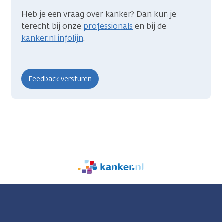
Heb je een vraag over kanker? Dan kun je
terecht bij onze
professionals
en bij de
kanker.nl infolijn
.
We
zijn
er
voor
je.