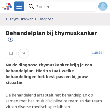
Overslaan
Zoeken
Menu
en
We
naar
zijn
Inlo
Thymuskanker
Diagnose
Kankersoorten
Thymuskanker
Diagnose
de
er
Acco
inhoud
voor
Behandelplan bij thymuskanker
gaan
je.
Kanker.nl
Meer
informatie
Luister
Opslaan
Delen
Na de diagnose thymuskanker krijg je een
behandelplan. Hierin staat welke
behandelingen het best passen bij jouw
situatie.
De behandelend arts stelt het behandelplan op
samen met het multidisciplinaire team. In dat team
zitten diverse medisch specialisten.