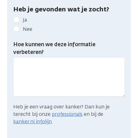
Heb je gevonden wat je zocht?
Geef
Ja
kanker.nl
Nee
feedback:
Heb
Hoe kunnen we deze informatie
je
verbeteren?
gevonden
wat
je
zocht?
Heb je een vraag over kanker? Dan kun je
terecht bij onze
professionals
en bij de
kanker.nl infolijn
.