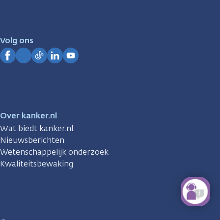
zijn
er
voor
je.
Volg ons
Kanker.nl
Facebook
Instagram
TikTok
LinkedIn
YouTube
Over kanker.nl
Wat biedt kanker.nl
Nieuwsberichten
Wetenschappelijk onderzoek
Kwaliteitsbewaking