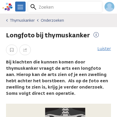
Overslaan
Zoeken
Menu
en
We
naar
zijn
Inlo
Thymuskanker
Onderzoeken
Kankersoorten
Thymuskanker
Onderzoeken
de
er
Acco
inhoud
voor
Longfoto bij thymuskanker
gaan
je.
Meer
Kanker.nl
informati
Luister
Opslaan
Delen
Bij klachten die kunnen komen door
thymuskanker vraagt de arts een longfoto
aan. Hierop kan de arts zien of je een zwelling
hebt achter het borstbeen. Als op de foto een
zwelling te zien is, krijg je verder onderzoek.
Soms volgt direct een operatie.