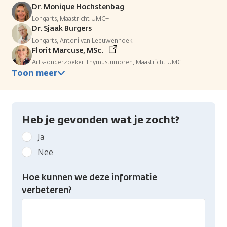
Dr. Monique Hochstenbag
Longarts, Maastricht UMC+
Dr. Sjaak Burgers
Longarts, Antoni van Leeuwenhoek
Florit Marcuse, MSc.
Arts-onderzoeker Thymustumoren, Maastricht UMC+
Toon meer
Heb je gevonden wat je zocht?
Geef
Ja
kanker.nl
Nee
feedback:
Heb
Hoe kunnen we deze informatie
je
verbeteren?
gevonden
wat
je