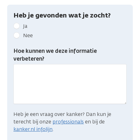
Heb je gevonden wat je zocht?
Geef
Ja
kanker.nl
Nee
feedback:
Heb
Hoe kunnen we deze informatie
je
verbeteren?
gevonden
wat
je
zocht?
Heb je een vraag over kanker? Dan kun je
terecht bij onze
professionals
en bij de
kanker.nl infolijn
.