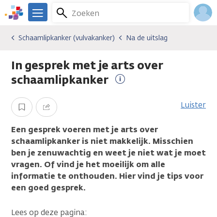
Overslaan
Zoeken
Menu
en
We
naar
zijn
Inlo
Schaamlipkanker (vulvakanker)
Na de uitslag
Kankersoorten
Schaamlipkanker (vulvakanker)
Na de uitslag
de
er
Acco
inhoud
voor
In gesprek met je arts over
gaan
je.
Kanker.nl
schaamlipkanker
Meer
informatie
Luister
Opslaan
Delen
Een gesprek voeren met je arts over
schaamlipkanker is niet makkelijk. Misschien
ben je zenuwachtig en weet je niet wat je moet
vragen. Of vind je het moeilijk om alle
informatie te onthouden. Hier vind je tips voor
een goed gesprek.
Lees op deze pagina: