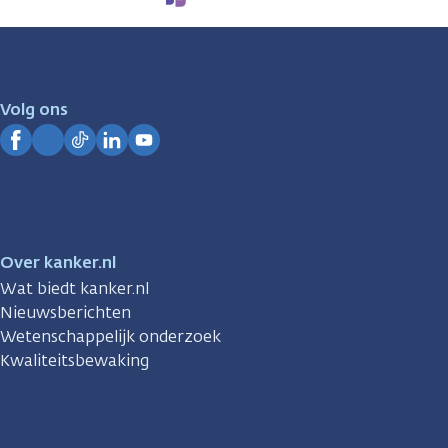
We
zijn
er
voor
je.
Volg ons
Kanker.nl
Facebook
Instagram
TikTok
LinkedIn
YouTube
Over kanker.nl
Wat biedt kanker.nl
Nieuwsberichten
Wetenschappelijk onderzoek
Kwaliteitsbewaking