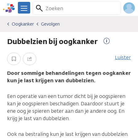
Overslaan
Zoeken
Menu
en
We
naar
zijn
Inlo
Oogkanker
Gevolgen
Kankersoorten
Oogkanker
Gevolgen
de
er
Acco
inhoud
voor
Dubbelzien bij oogkanker
gaan
je.
Meer
Kanker.nl
informatie
Luister
Opslaan
Delen
Door sommige behandelingen tegen oogkanker
kun je last krijgen van dubbelzien.
Een operatie van een tumor dicht bij je oogspieren
kan je oogspieren beschadigen. Daardoor stuurt je
ene oog je spieren beter aan dan je andere oog. En
krijg je last van dubbelzien.
Ook na bestraling kun je last krijgen van dubbelzien.