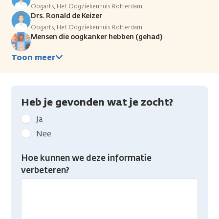
Oogarts, Het Oogziekenhuis Rotterdam
Drs. Ronald de Keizer
Oogarts, Het Oogziekenhuis Rotterdam
Mensen die oogkanker hebben (gehad)
Toon meer
Heb je gevonden wat je zocht?
Geef
Ja
kanker.nl
Nee
feedback:
Heb
Hoe kunnen we deze informatie
je
verbeteren?
gevonden
wat
je
zocht?