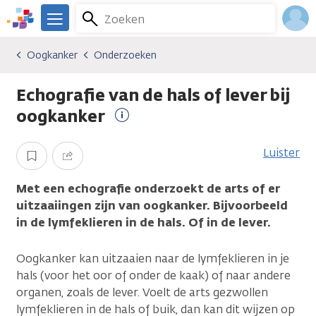
Overslaan
Zoeken
Menu
en
We
naar
zijn
Inlo
Oogkanker
Onderzoeken
Kankersoorten
Oogkanker
Onderzoeken
de
er
Acco
inhoud
voor
Echografie van de hals of lever bij
gaan
je.
Kanker.nl
oogkanker
Meer
informatie
Luister
Opslaan
Delen
Met een echografie onderzoekt de arts of er
uitzaaiingen zijn van oogkanker. Bijvoorbeeld
in de lymfeklieren in de hals. Of in de lever.
Oogkanker kan uitzaaien naar de lymfeklieren in je
hals (voor het oor of onder de kaak) of naar andere
organen, zoals de lever. Voelt de arts gezwollen
lymfeklieren in de hals of buik, dan kan dit wijzen op