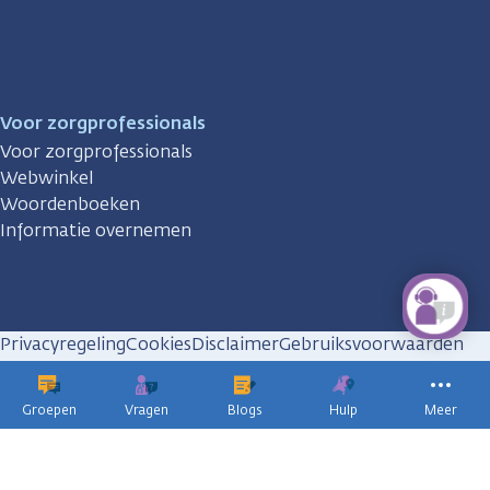
Voor zorgprofessionals
Voor zorgprofessionals
Webwinkel
Woordenboeken
Informatie overnemen
Privacyregeling
Cookies
Disclaimer
Gebruiksvoorwaarden
Huisregels
Groepen
Vragen
Blogs
Hulp
Meer
KWF
kankerbestrijding