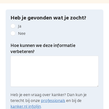
Heb je gevonden wat je zocht?
Geef
Ja
kanker.nl
Nee
feedback:
Heb
Hoe kunnen we deze informatie
je
verbeteren?
gevonden
wat
je
zocht?
Heb je een vraag over kanker? Dan kun je
terecht bij onze
professionals
en bij de
kanker.nl infolijn
.