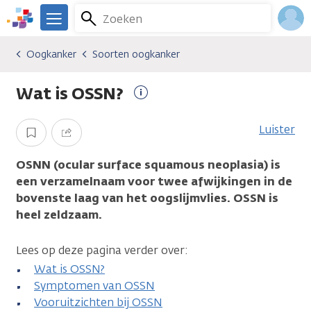
Overslaan
Zoeken
Menu
en
We
naar
zijn
Inlo
Oogkanker
Soorten oogkanker
Kankersoorten
Oogkanker
Soorten oogkanker
de
er
Acco
inhoud
voor
Wat is OSSN?
gaan
je.
Meer
Kanker.nl
informatie
Luister
Opslaan
Delen
OSNN (ocular surface squamous neoplasia) is
een verzamelnaam voor twee afwijkingen in de
bovenste laag van het oogslijmvlies. OSSN is
heel zeldzaam.
Lees op deze pagina verder over:
Wat is OSSN?
Symptomen van OSSN
Vooruitzichten bij OSSN