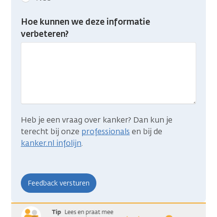
feedback:
Heb
Hoe kunnen we deze informatie
je
verbeteren?
gevonden
wat
je
zocht?
Heb je een vraag over kanker? Dan kun je
terecht bij onze
professionals
en bij de
kanker.nl infolijn
.