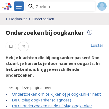
Overslaan
Zoeken
Menu
en
We
naar
zijn
Inlo
Oogkanker
Onderzoeken
Kankersoorten
Oogkanker
Onderzoeken
de
er
Acco
inhoud
voor
Onderzoeken bij oogkanker
gaan
je.
Meer
Kanker.nl
informati
Luister
Opslaan
Delen
Heb je klachten die bij oogkanker passen? Dan
stuurt je huisarts je door naar een oogarts. In
het ziekenhuis krijg je verschillende
onderzoeken.
Lees op deze pagina over:
Onderzoeken om te kijken of je oogkanker hebt
De uitslag oogkanker (diagnose)
Extra onderzoeken na de uitslag oogkanker