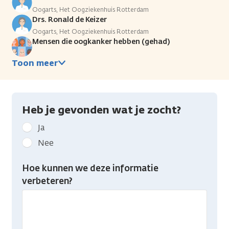
Oogarts, Het Oogziekenhuis Rotterdam
Drs. Ronald de Keizer
Oogarts, Het Oogziekenhuis Rotterdam
Mensen die oogkanker hebben (gehad)
Toon meer
Heb je gevonden wat je zocht?
Geef
Ja
kanker.nl
Nee
feedback:
Heb
Hoe kunnen we deze informatie
je
verbeteren?
gevonden
wat
je
zocht?