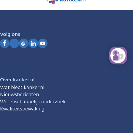
We
zijn
er
voor
je.
Volg ons
Kanker.nl
Facebook
Instagram
TikTok
LinkedIn
YouTube
Over kanker.nl
Wat biedt kanker.nl
Nieuwsberichten
Wetenschappelijk onderzoek
Kwaliteitsbewaking