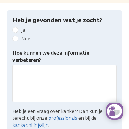
Heb je gevonden wat je zocht?
Geef
Ja
kanker.nl
Nee
feedback:
Heb
Hoe kunnen we deze informatie
je
verbeteren?
gevonden
wat
je
zocht?
Heb je een vraag over kanker? Dan kun je
terecht bij onze
professionals
en bij de
kanker.nl infolijn
.