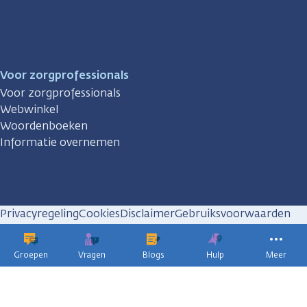
Voor zorgprofessionals
Voor zorgprofessionals
Webwinkel
Woordenboeken
Informatie overnemen
Privacyregeling
Cookies
Disclaimer
Gebruiksvoorwaarden
Huisregels
Groepen
Vragen
Blogs
Hulp
Meer
KWF
kankerbestrijding