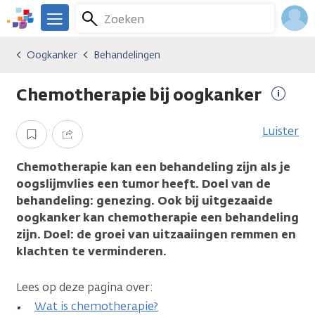
Overslaan
Zoeken
Menu
en
We
naar
zijn
Inlo
Oogkanker
Behandelingen
Kankersoorten
Oogkanker
Behandelingen
de
er
Acco
inhoud
voor
Chemotherapie bij oogkanker
gaan
je.
Meer
Kanker.nl
inform
Luister
Opslaan
Delen
Chemotherapie kan een behandeling zijn als je
oogslijmvlies een tumor heeft. Doel van de
behandeling: genezing. Ook bij uitgezaaide
oogkanker kan chemotherapie een behandeling
zijn. Doel: de groei van uitzaaiingen remmen en
klachten te verminderen.
Lees op deze pagina over:
Wat is chemotherapie?