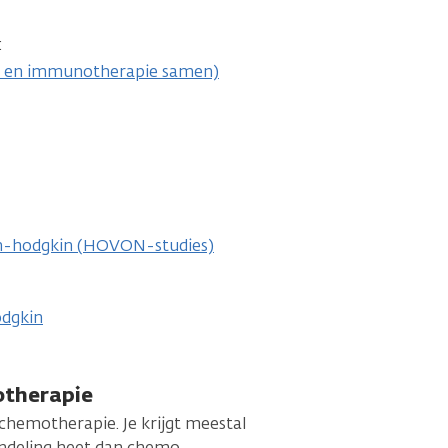
:
 en immunotherapie samen)
on-hodgkin (HOVON-studies)
odgkin
therapie
hemotherapie. Je krijgt meestal
ndeling heet dan chemo-