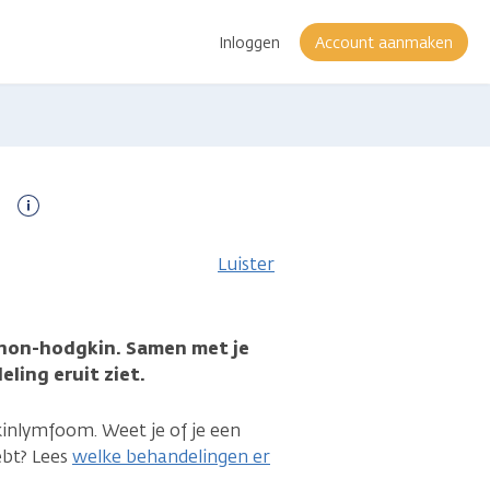
Inloggen
Account aanmaken
n
Meer
informatie
Luister
r non-hodgkin. Samen met je
ling eruit ziet.
inlymfoom. Weet je of je een
ebt? Lees
welke behandelingen er