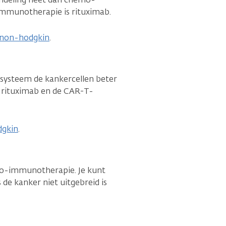
mmunotherapie is rituximab.
 non-hodgkin
.
ysteem de kankercellen beter
 rituximab en de CAR-T-
dgkin
.
emo-immunotherapie. Je kunt
s de kanker niet uitgebreid is