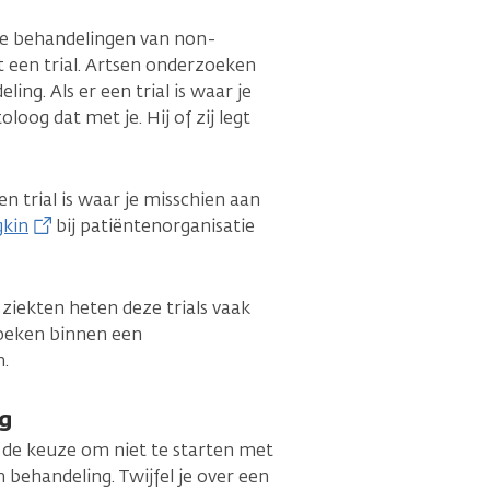
e behandelingen van non-
t een trial. Artsen onderzoeken
ng. Als er een trial is waar je
oog dat met je. Hij of zij legt
n trial is waar je misschien aan
gkin
bij patiëntenorganisatie
iekten heten deze trials vaak
oeken binnen een
.
ng
jd de keuze om niet te starten met
behandeling. Twijfel je over een