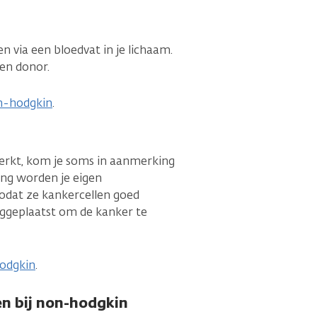
en via een bloedvat in je lichaam.
een donor.
on-hodgkin
.
erkt, kom je soms in aanmerking
ing worden je eigen
odat ze kankercellen goed
ggeplaatst om de kanker te
hodgkin
.
n bij non-hodgkin