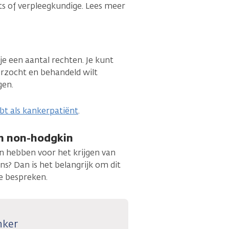
ts of verpleegkundige. Lees meer
je een aantal rechten. Je kunt
erzocht en behandeld wilt
gen.
ebt als kankerpatiënt
.
n non-hodgkin
 hebben voor het krijgen van
s? Dan is het belangrijk om dit
te bespreken.
nker