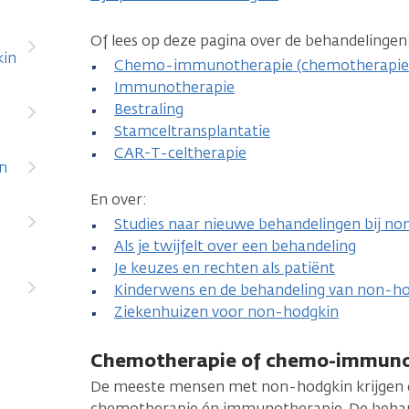
Of lees op deze pagina over de behandelingen
kin
Chemo-immunotherapie (chemotherapie
Immunotherapie
Bestraling
Stamceltransplantatie
CAR-T-celtherapie
in
En over:
Studies naar nieuwe behandelingen bij n
Als je twijfelt over een behandeling
Je keuzes en rechten als patiënt
Kinderwens en de behandeling van non-h
Ziekenhuizen voor non-hodgkin
Chemotherapie of chemo-immuno
De meeste mensen met non-hodgkin krijgen c
chemotherapie én immunotherapie. De beha