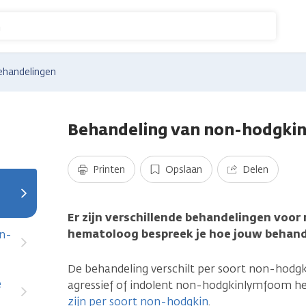
n
ehandelingen
Behandeling van non-hodgki
Printen
Opslaan
Delen
Er zijn verschillende behandelingen voo
hematoloog bespreek je hoe jouw behande
on-
De behandeling verschilt per soort non-hodgk
e
agressief of indolent non-hodgkinlymfoom h
zijn per soort non-hodgkin
.