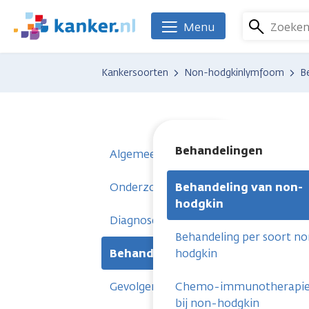
Overslaan
en
Zoeke
Menu
We
naar
zijn
de
er
Kankersoorten
Non-hodgkinlymfoom
B
inhoud
voor
gaan
je.
Kanker.nl
Behandelingen
Algemeen
Onderzoeken
Behandeling van non-
hodgkin
Diagnose
Behandeling per soort n
Behandelingen
hodgkin
Gevolgen
Chemo-immunotherapi
bij non-hodgkin