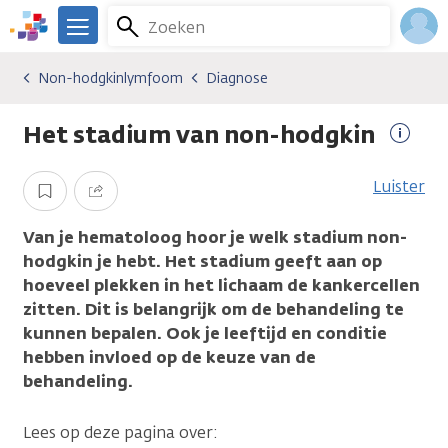
Overslaan
Zoeken
Menu
en
We
naar
zijn
Inlo
Non-hodgkinlymfoom
Diagnose
Kankersoorten
Non-hodgkinlymfoom
Diagnose
de
er
Acco
inhoud
voor
Het stadium van non-hodgkin
gaan
je.
Meer
Kanker.nl
infor
Luister
Opslaan
Delen
Van je hematoloog hoor je welk stadium non-
hodgkin je hebt. Het stadium geeft aan op
hoeveel plekken in het lichaam de kankercellen
zitten. Dit is belangrijk om de behandeling te
kunnen bepalen.
Ook je leeftijd en conditie
hebben invloed op de keuze van de
behandeling.
Lees op deze pagina over: