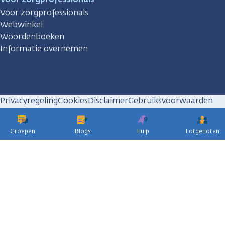
Voor zorgprofessionals
Webwinkel
Woordenboeken
Informatie overnemen
Privacyregeling
Cookies
Disclaimer
Gebruiksvoorwaarden
Huisregels
Groepen
Blogs
Hulp
Lotgenoten
KWF
kankerbestrijding