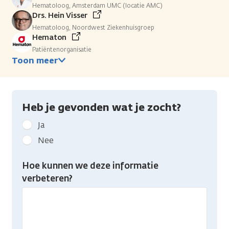
Hematoloog, Amsterdam UMC (locatie AMC)
Drs. Hein Visser
Hematoloog, Noordwest Ziekenhuisgroep
Hematon
Patiëntenorganisatie
Toon meer
Heb je gevonden wat je zocht?
Geef
Ja
kanker.nl
Nee
feedback:
Heb
Hoe kunnen we deze informatie
je
verbeteren?
gevonden
wat
je
zocht?